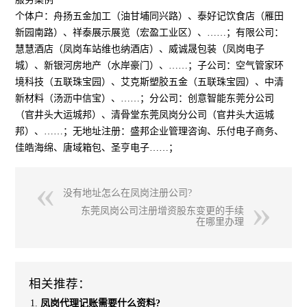
个体户：舟扬五金加工（油甘埔同兴路）、泰好记饮食店（雁田
新园南路）、祥泰展示展览（宏盈工业区）、……；有限公司：
慧慧酒店（凤岗车站维也纳酒店）、威诚晟包装（凤岗电子
城）、新银河房地产（水岸豪门）、……；子公司：空气管家环
境科技（五联珠宝园）、艾克斯塑胶五金（五联珠宝园）、中清
新材料（汤沥中信宝）、……；分公司：创意智能东莞分公司
（官井头大运城邦）、清骨堂东莞凤岗分公司（官井头大运城
邦）、……；无地址注册：盛邦企业管理咨询、乐付电子商务、
佳皓海绵、唐域箱包、圣亨电子……；
没有地址怎么在凤岗注册公司?
东莞凤岗公司注册增资股东变更的手续
在哪里办理
相关推荐：
凤岗代理记账需要什么资料?