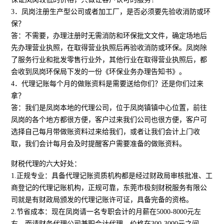
3．凤岗注册生产型公司或者加工厂，是否必须要先验收消防或环
保？
答：不需要，办理注册时无需消防和环保批文文件，确定场地后
先办理营业执照，在取得营业执照后再验收消防或环保。凤岗除
了服务行业和批发零售行业外，其他行业在取得营业执照后，都
会收到凤岗环保局下发的一份《环保业务办理告知书》。
4．代理记账每个月的做账资料是需要送给你们？还是你们过来
拿？
答：我们是凤岗本地的代理公司，位于凤岗镇镇中心位置，前往
凤岗的各个地方都很方便，客户过来我们公司也很方便，客户可
选择自己每月带做账资料过来给我们，或者让我们会计上门收
取，我们会计每月会及时提醒客户需要准备的做账资料。
财税代理的六大好处：
1.正规专业：具备代理记账资质机构都是经过财政局审核批准、工
商登记的代理记账机构，正规可靠，东莞市极刻财税服务有限公
司就是有财政局颁发的代理记账许可证，具备完备的资格。
2.节省成本：现在凤岗请一名专职会计的月薪在5000-8000元左
右，而请财务代理公司兼职会计代理，价格在300-3000元之间，