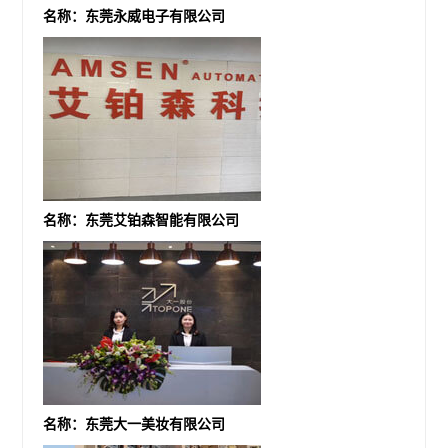
名称：东莞永威电子有限公司
名称：东莞艾铂森智能有限公司
名称：东莞大一美妆有限公司