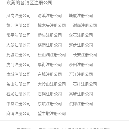
东莞的各镇区注册公司
凤岗注册公司
清溪注册公司
塘厦注册公司
黄江注册公司
樟木头注册公司
谢岗注册公司
常平注册公司
桥头注册公司
企石注册公司
大朗注册公司
横沥注册公司
寮步注册公司
莞城注册公司
松山湖注册公司
长安注册公司
虎门注册公司
厚街注册公司
沙田注册公司
南城注册公司
东城注册公司
万江注册公司
茶山注册公司
大岭山注册公司
石排注册公司
石龙注册公司
石碣注册公司
高埗注册公司
中堂注册公司
东坑注册公司
洪梅注册公司
麻涌注册公司
望牛墩注册公司