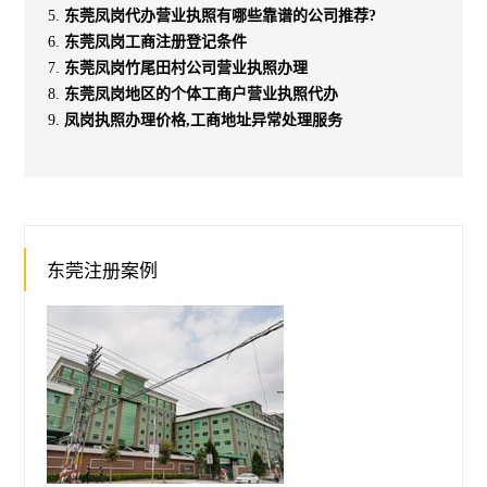
东莞凤岗代办营业执照有哪些靠谱的公司推荐?
东莞凤岗工商注册登记条件
东莞凤岗竹尾田村公司营业执照办理
东莞凤岗地区的个体工商户营业执照代办
凤岗执照办理价格,工商地址异常处理服务
东莞注册案例