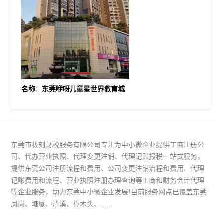
名称：东莞咿呀儿童星世界教育城
东莞市极刻财税服务有限公司专注为中小微企业提供工商注册公
司、代办营业执照、代理变更注销、代理记账报税一站式服务，
提供东莞公司注册流程和费用、公司变更注销流程和费用、代理
记账费用和流程、营业执照注册办理查询等工商和财务会计代理
等企业服务，助力东莞中小微企业发展!目前服务网点已覆盖东莞
凤岗、塘厦、清溪、樟木头、......