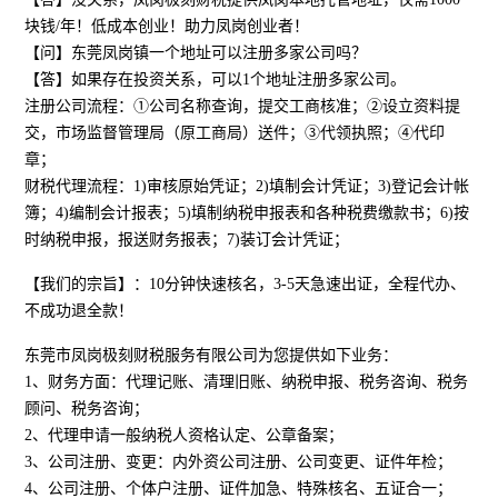
块钱/年！低成本创业！助力凤岗创业者！
【问】东莞凤岗镇一个地址可以注册多家公司吗？
【答】如果存在投资关系，可以1个地址注册多家公司。
注册公司流程：①公司名称查询，提交工商核准；②设立资料提
交，市场监督管理局（原工商局）送件；③代领执照；④代印
章；
财税代理流程：1)审核原始凭证；2)填制会计凭证；3)登记会计帐
簿；4)编制会计报表；5)填制纳税申报表和各种税费缴款书；6)按
时纳税申报，报送财务报表；7)装订会计凭证；
【我们的宗旨】：10分钟快速核名，3-5天急速出证，全程代办、
不成功退全款！
东莞市凤岗极刻财税服务有限公司为您提供如下业务：
1、财务方面：代理记账、清理旧账、纳税申报、税务咨询、税务
顾问、税务咨询；
2、代理申请一般纳税人资格认定、公章备案；
3、公司注册、变更：内外资公司注册、公司变更、证件年检；
4、公司注册、个体户注册、证件加急、特殊核名、五证合一；