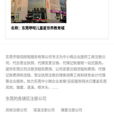
名称：东莞咿呀儿童星世界教育城
东莞市极刻财税服务有限公司专注为中小微企业提供工商注册公
司、代办营业执照、代理变更注销、代理记账报税一站式服务，
提供东莞公司注册流程和费用、公司变更注销流程和费用、代理
记账费用和流程、营业执照注册办理查询等工商和财务会计代理
等企业服务，助力东莞中小微企业发展!目前服务网点已覆盖东莞
凤岗、塘厦、清溪、樟木头、......
东莞的各镇区注册公司
凤岗注册公司
清溪注册公司
塘厦注册公司