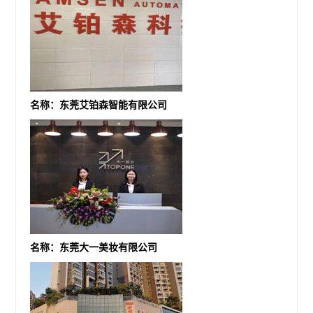
名称：东莞艾铂森智能有限公司
名称：东莞大一美妆有限公司