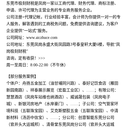
东莞市极刻财税是凤岗一家以工商代理、财务代理、商标注册、
申请、许可代理为主营业务的专业商务服务企业。
公司注册+代理记帐，行业经验丰富，会计师为你提供一对一的专
人服务，解答遇到的工商税务问题，免费提供咨询建议，为客户
企业提供“一站式”服务。
公司网址：www.aiczhuce.com
公司地址：东莞凤岗永盛大街凤园路3号泰皇轩大厦6楼，导航“凤
岗极刻财税”
咨询，定有收获！>>>
周一至周日：8:00-22:00（不午休）
【部分服务案例】
个体户：舟扬五金加工（油甘埔同兴路）、泰好记饮食店（雁田
新园南路）、祥泰展示展览（宏盈工业区）、……；有限公司：
慧慧酒店（凤岗车站维也纳酒店）、威诚晟包装（凤岗电子
城）、新银河房地产（水岸豪门）、……；子公司：空气管家环
境科技（五联珠宝园）、艾克斯塑胶五金（五联珠宝园）、中清
新材料（汤沥中信宝）、……；分公司：创意智能东莞分公司
（官井头大运城邦）、清骨堂东莞凤岗分公司（官井头大运城