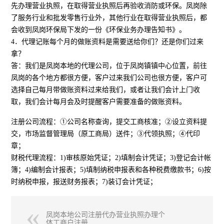
先办理营业执照，在取得营业执照后再验收消防或环保。凤岗除
了服务行业和批发零售行业外，其他行业在取得营业执照后，都
会收到凤岗环保局下发的一份《环保业务办理告知书》。
4．代理记账每个月的做账资料是需要送给你们？还是你们过来
拿？
答：我们是凤岗本地的代理公司，位于凤岗镇镇中心位置，前往
凤岗的各个地方都很方便，客户过来我们公司也很方便，客户可
选择自己每月带做账资料过来给我们，或者让我们会计上门收
取，我们会计每月会及时提醒客户需要准备的做账资料。
注册公司流程：①公司名称查询，提交工商核准；②设立资料提
交，市场监督管理局（原工商局）送件；③代领执照；④代印
章；
财税代理流程：1)审核原始凭证；2)填制会计凭证；3)登记会计帐
簿；4)编制会计报表；5)填制纳税申报表和各种税费缴款书；6)按
时纳税申报，报送财务报表；7)装订会计凭证；
凤岗本地公司注册代办营业执照办理个
体工商户注册