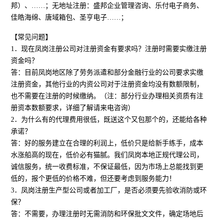
邦）、……；无地址注册：盛邦企业管理咨询、乐付电子商务、
佳皓海绵、唐域箱包、圣亨电子……；
【常见问题】
1．现在凤岗注册公司对注册资金有要求吗？注册时需要实缴注册
资金吗？
答：目前凤岗地区除了劳务派遣和部分金融行业的公司要求实缴
注册资金，其他行业的内资公司对于注册资金均没有数额限制，
也不需要在注册的时候缴纳。（注：部分行业办理相关资质有注
册资本数额要求，详细了解请来电咨询）
2．为什么有的代理费用很低，既送这个又包那个的，还能给各种
承诺？
答：好的服务建立在合理的利润上，低价只是给新手练手，成本
水涨船高的现在，低价必有猫腻。我们凤岗本地正规代理公司，
诚信服务，统一收费标准，不保证最低，因为市场上总能找到更
低的，报个更低的价格不难，但还要考虑到服务能力！
3．凤岗注册生产型公司或者加工厂，是否必须要先验收消防或环
保？
答：不需要，办理注册时无需消防和环保批文文件，确定场地后