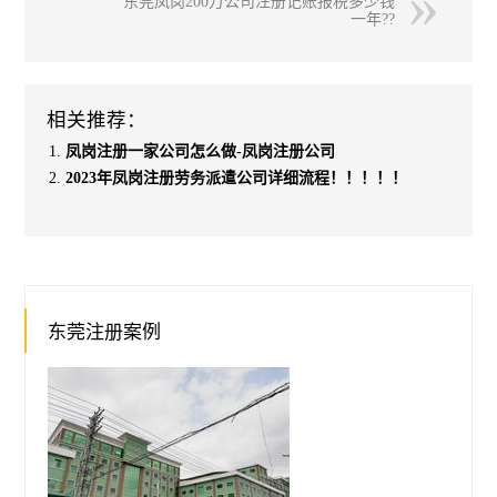
东莞凤岗200万公司注册记账报税多少钱
一年??
相关推荐：
凤岗注册一家公司怎么做-凤岗注册公司
2023年凤岗注册劳务派遣公司详细流程！！！！！
东莞注册案例