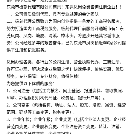
东莞市极刻代理有限公司商讯！东莞凤岗免费咨询注册企业！！
一、公司资质极刻代理，具有专业过硬的会计团队
二、极刻代理公司致力为国内创业提供一条龙的工商税务服务，
努力打造国内工商税务服务。极刻代理目前服务开通城市有：东
莞凤岗、凤岗、塘厦、清溪、樟木头。将逐步开通其它城市服
务！公司经过多年的艰苦奋斗，已为东莞市凤岗镇近600家公司提
供了注册和记账服务。
凤岗办理各类、各行业的公司注册、营业执照代办、工商注册、
许可证办理，解决您企业后顾之忧！快速便捷，价格实惠，优质
服务，专业保障！专业财会，值得信赖！
为您提供以下优质的服务：
1、公司注册（包括工商核名、网上登记、报送资料、领取执照、
印章、办理组织机构代码证、税务证、银行开户等）。
2、公司变更（包括名称、地址、法人、股东、增资、减资、经营
范围、延期等工商变更、税务变更）。
3、企业年检；企业年报；企业变更（包括企业法人变更、企业经
营范围变更、企业股权变更、企业注册资金变更、转让、注销、
企业及相关证件年检、企业年报等）。