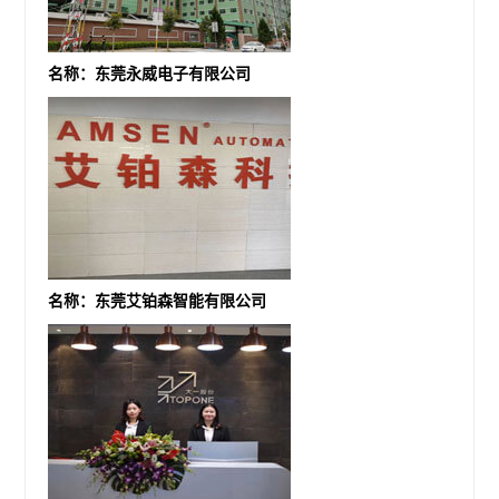
名称：东莞永威电子有限公司
名称：东莞艾铂森智能有限公司