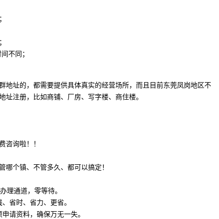
；
；
时间不同；
群地址的，都需要提供具体真实的经营场所，而且目前东莞凤岗地区不
地址注册，比如商铺、厂房、写字楼、商住楼。
费咨询啦！！
管哪个镇、不管多久、都可以搞定！
P办理通道，零等待。
钱、省时、省力、更省。
项申请资料，确保万无一失。