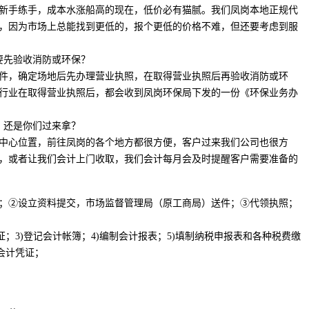
新手练手，成本水涨船高的现在，低价必有猫腻。我们凤岗本地正规代
，因为市场上总能找到更低的，报个更低的价格不难，但还要考虑到服
要先验收消防或环保？
件，确定场地后先办理营业执照，在取得营业执照后再验收消防或环
行业在取得营业执照后，都会收到凤岗环保局下发的一份《环保业务办
？还是你们过来拿？
中心位置，前往凤岗的各个地方都很方便，客户过来我们公司也很方
，或者让我们会计上门收取，我们会计每月会及时提醒客户需要准备的
；②设立资料提交，市场监督管理局（原工商局）送件；③代领执照；
证；3)登记会计帐簿；4)编制会计报表；5)填制纳税申报表和各种税费缴
会计凭证；