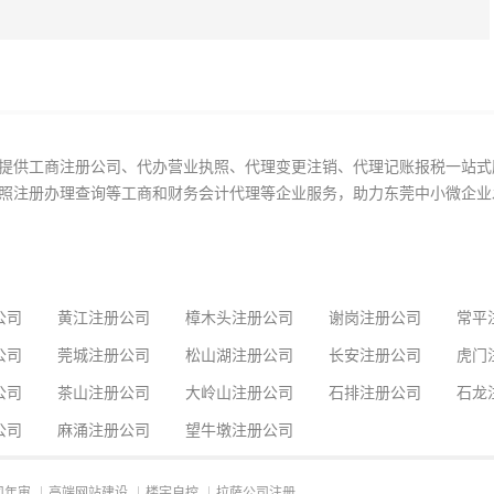
提供工商注册公司、代办营业执照、代理变更注销、代理记账报税一站式
照注册办理查询等工商和财务会计代理等企业服务，助力东莞中小微企业
公司
黄江注册公司
樟木头注册公司
谢岗注册公司
常平
公司
莞城注册公司
松山湖注册公司
长安注册公司
虎门
公司
茶山注册公司
大岭山注册公司
石排注册公司
石龙
公司
麻涌注册公司
望牛墩注册公司
司年审
高端网站建设
楼宇自控
拉萨公司注册