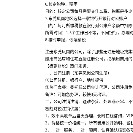
6.核定税种、税率
目的：核定公司每月需要交什么税、税率是多少
7.东莞凤岗地区选择一家银行开银行对公账户
目的：每月所缴税款在银行对公账户余额中扣除
所需时间：1-5个工作日不等，不同银行，办理
8.按时申报，依法纳税
注册东莞凤岗的公司，除了那些无注册地址找集
能用商品房和住宅直接注册公司，必须用商用的
【极刻财税】热门服务：
一、公司注册（东莞凤岗公司注册）
①公司注册、银行户、地址提供
②热门套餐：委托我公司会计代理，公司注册免
备注：可加急办理，较快3天出证。
二，公司注销注销、疑难杂症、处理非正常、不
极刻财税注销优势：
1，效率高收单后当天办理，长时在线咨询，VI
2，价格统一价格统一，所有费用公开透明、省
3，一对一服务，一对一顾问，认真确认核实各