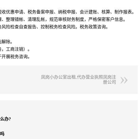
税收优惠申请、税务备案申报、纳税申报、会计建账、核算、制作报表。
理、整理错帐、清理乱帐，规范审核财务制度，严格保密客户信息。
务风险检查自查报告、控制税务检查风险。税务政策咨询。
态解除。
务，工商注销）。
于开展税务咨询。
凤岗小办公室出租,代办营业执照凤岗注
册公司
么办?
行吗