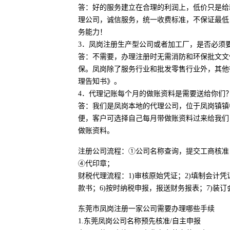
答：好的服务建立在合理的利润上，低价只是给
理公司，诚信服务，统一收费标准，不保证最低
务能力！
3．凤岗注册生产型公司或者加工厂，是否必须
答：不需要，办理注册时无需消防和环保批文文
保。凤岗除了服务行业和批发零售行业外，其他
理告知书》。
4．代理记账每个月的做账资料是需要送给你们
答：我们是凤岗本地的代理公司，位于凤岗镇镇
便，客户可选择自己每月带做账资料过来给我们
做账资料。
注册公司流程：①公司名称查询，提交工商核准
④代印章；
财税代理流程：1)审核原始凭证；2)填制会计凭
款书；6)按时纳税申报，报送财务报表；7)装订
东莞市凤岗注册一家公司需要办理哪些手续
1.东莞凤岗公司名称预先核准/自主申报