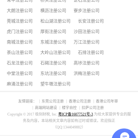
常平注册公司
桥头注册公司
企石注册公司
大朗注册公司
横沥注册公司
寮步注册公司
莞城注册公司
松山湖注册公司
长安注册公司
虎门注册公司
厚街注册公司
沙田注册公司
南城注册公司
东城注册公司
万江注册公司
茶山注册公司
大岭山注册公司
石排注册公司
石龙注册公司
石碣注册公司
高埗注册公司
中堂注册公司
东坑注册公司
洪梅注册公司
麻涌注册公司
望牛墩注册公司
友情链接：
东莞公司注册
香港公司注册
香港公司年审
高端网站建设
楼宇自控
拉萨公司注册
Copyright © 2017 极刻财税, Inc.
粤ICP备16077521号-3
.为给大家提供专业的服
务及内容，本站相关文章内容如有过时或错误，欢迎指正
（QQ:1344049882）