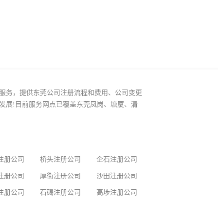
服务，提供东莞公司注册流程和费用、公司变更
发展!目前服务网点已覆盖东莞凤岗、塘厦、清
注册公司
桥头注册公司
企石注册公司
注册公司
厚街注册公司
沙田注册公司
注册公司
石碣注册公司
高埗注册公司