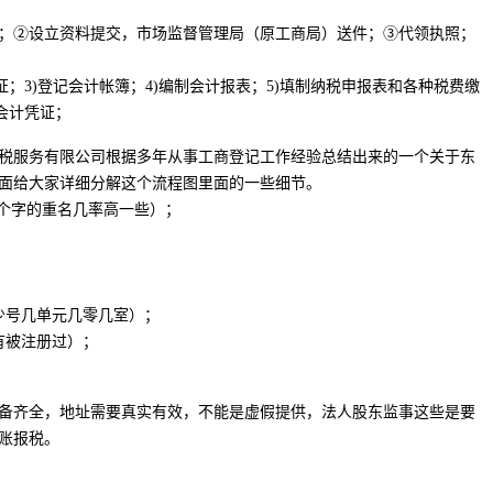
；②设立资料提交，市场监督管理局（原工商局）送件；③代领执照；
证；3)登记会计帐簿；4)编制会计报表；5)填制纳税申报表和各种税费缴
会计凭证；
税服务有限公司根据多年从事工商登记工作经验总结出来的一个关于东
面给大家详细分解这个流程图里面的一些细节。
两个字的重名几率高一些）；
少号几单元几零几室）；
有被注册过）；
备齐全，地址需要真实有效，不能是虚假提供，法人股东监事这些是要
账报税。