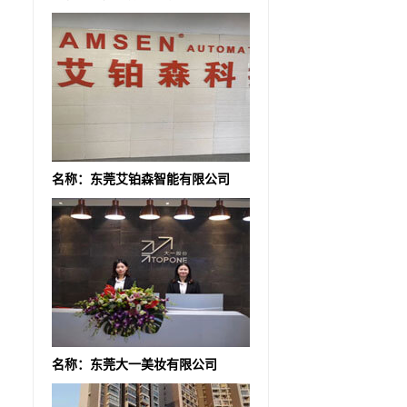
名称：东莞艾铂森智能有限公司
名称：东莞大一美妆有限公司