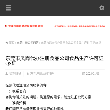
首页
东莞注册公司问答
东莞市凤岗代办注册食品公司食品生产许可证QS证
东莞市凤岗代办注册食品公司食品生产许可证
QS证
极刻财税
东莞注册公司问答
2024/01/03
极刻代理注册公司服务流程
一：联系咨询
咨询你所关注的问题，沟通您的需求，制定注册公司方案
二：准备资料
我们辅导您准备代理业务需要的种资料