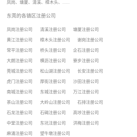
凤岗、塘厦、清溪、樟木头、......
东莞的各镇区注册公司
凤岗注册公司
清溪注册公司
塘厦注册公司
黄江注册公司
樟木头注册公司
谢岗注册公司
常平注册公司
桥头注册公司
企石注册公司
大朗注册公司
横沥注册公司
寮步注册公司
莞城注册公司
松山湖注册公司
长安注册公司
虎门注册公司
厚街注册公司
沙田注册公司
南城注册公司
东城注册公司
万江注册公司
茶山注册公司
大岭山注册公司
石排注册公司
石龙注册公司
石碣注册公司
高埗注册公司
中堂注册公司
东坑注册公司
洪梅注册公司
麻涌注册公司
望牛墩注册公司