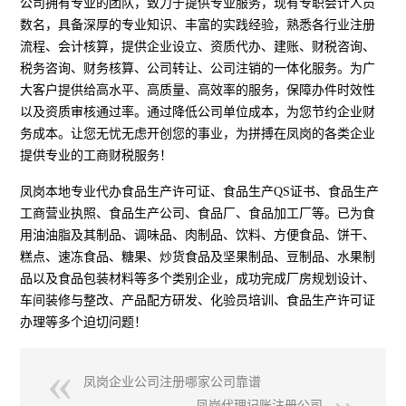
公司拥有专业的团队，致力于提供专业服务，现有专职会计人员
数名，具备深厚的专业知识、丰富的实践经验，熟悉各行业注册
流程、会计核算，提供企业设立、资质代办、建账、财税咨询、
税务咨询、财务核算、公司转让、公司注销的一体化服务。为广
大客户提供给高水平、高质量、高效率的服务，保障办件时效性
以及资质审核通过率。通过降低公司单位成本，为您节约企业财
务成本。让您无忧无虑开创您的事业，为拼搏在凤岗的各类企业
提供专业的工商财税服务！
凤岗本地专业代办食品生产许可证、食品生产QS证书、食品生产
工商营业执照、食品生产公司、食品厂、食品加工厂等。已为食
用油油脂及其制品、调味品、肉制品、饮料、方便食品、饼干、
糕点、速冻食品、糖果、炒货食品及坚果制品、豆制品、水果制
品以及食品包装材料等多个类别企业，成功完成厂房规划设计、
车间装修与整改、产品配方研发、化验员培训、食品生产许可证
办理等多个迫切问题！
凤岗企业公司注册哪家公司靠谱
凤岗代理记账注册公司