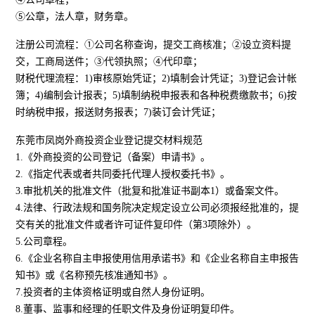
⑤公章，法人章，财务章。
注册公司流程：①公司名称查询，提交工商核准；②设立资料提
交，工商局送件；③代领执照；④代印章；
财税代理流程：1)审核原始凭证；2)填制会计凭证；3)登记会计帐
簿；4)编制会计报表；5)填制纳税申报表和各种税费缴款书；6)按
时纳税申报，报送财务报表；7)装订会计凭证；
东莞市凤岗外商投资企业登记提交材料规范
1.《外商投资的公司登记（备案）申请书》。
2.《指定代表或者共同委托代理人授权委托书》。
3.审批机关的批准文件（批复和批准证书副本1）或备案文件。
4.法律、行政法规和国务院决定规定设立公司必须报经批准的，提
交有关的批准文件或者许可证件复印件（第3项除外）。
5.公司章程。
6.《企业名称自主申报使用信用承诺书》和《企业名称自主申报告
知书》或《名称预先核准通知书》。
7.投资者的主体资格证明或自然人身份证明。
8.董事、监事和经理的任职文件及身份证明复印件。