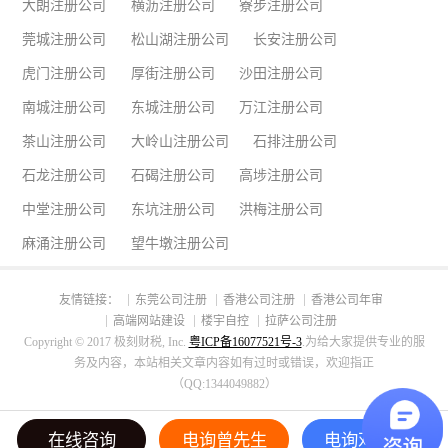
大朗注册公司
横沥注册公司
寮步注册公司
莞城注册公司
松山湖注册公司
长安注册公司
虎门注册公司
厚街注册公司
沙田注册公司
南城注册公司
东城注册公司
万江注册公司
茶山注册公司
大岭山注册公司
石排注册公司
石龙注册公司
石碣注册公司
高埗注册公司
中堂注册公司
东坑注册公司
洪梅注册公司
麻涌注册公司
望牛墩注册公司
友情链接：
东莞公司注册
香港公司注册
香港公司年审
高端网站建设
楼宇自控
拉萨公司注册
Copyright © 2017 极刻财税, Inc.
粤ICP备16077521号-3
.为给大家提供专业的服
务及内容，本站相关文章内容如有过时或错误，欢迎指正
（QQ:1344049882）
在线咨询
电询曾先生
电询邓小姐