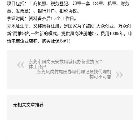
项目包括：工商执照、税务登记、印章一套（公章、私章、财务
章、发票章）、银行开户、扣税协议。
拿证时间：资料备齐后1-3个工作日。
无地址注册：又称集群注册，是国家为了鼓励“大众创业、万众创
新”而推出的一种新的模式，提供凤岗注册地址，费用1000/年，申
请电商企业店铺、购买社保均可！
东莞市凤岗天安数码城代办营业执照个
体工商户
东莞凤岗竹尾田办理代理记账找代理机
构可不可靠
无相关文章推荐