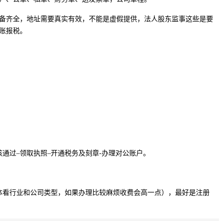
备齐全，地址需要真实有效，不能是虚假提供，法人股东监事这些是要
账报税。
。
。
核通过–领取执照–开通税务及刻章-办理对公账户。
具体看行业和公司类型，如果办理比较麻烦收费会高一点），最好是注册