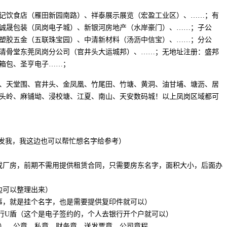
记饮食店（雁田新园南路）、祥泰展示展览（宏盈工业区）、……；有
诚晟包装（凤岗电子城）、新银河房地产（水岸豪门）、……；子公
塑胶五金（五联珠宝园）、中清新材料（汤沥中信宝）、……；分公
清骨堂东莞凤岗分公司（官井头大运城邦）、……；无地址注册：盛邦
箱包、圣亨电子……；
、天堂围、官井头、金凤凰、竹尾田、竹塘、黄洞、油甘埔、塘沥、居
头岭、麻铺坳、浸校塘、江夏、南山、天安数码城！以上凤岗区域都可
先发我，我这边也可以帮忙想名字给参考）
或厂房，前期不需用提供租赁合同，只需要房东名字，面积大小，后面办
边可以整理出来）
事，就是挂个名字，也是需要提供复印件就可以）
银行U盾（这个是电子签约的，个人去银行开个户就可以）
）、公章、私章、财务章、送发票章，公司章程。