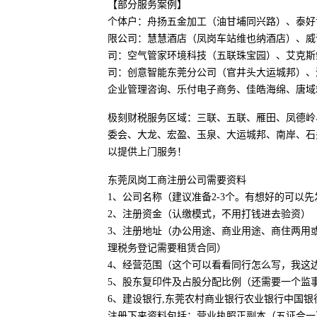
【部分服务案例】
个体户：舟扬五金加工（油甘埔同兴路）、泰好
限公司：慧慧酒店（凤岗车站维也纳酒店）、威
司：空气管家环境科技（五联珠宝园）、艾克斯
司：创意智能东莞分公司（官井头大运城邦）、
企业管理咨询、乐付电子商务、佳皓海绵、唐域
极刻财税服务区域：三联、五联、雁田、凤德岭
委会、大龙、宏盈、玉泉、大运城邦、南岸、石
以提供上门服务！
东莞凤岗工商注册公司需要资料
1、公司名称（建议准备2-3个。有想好的可以
2、注册资金（认缴模式，不用打钱进去验资）
3、注册地址（办公用途、商业用途、商住两用
理税务登记需要租赁合同）
4、经营范围（这个可以看看同行怎么写，我这
5、股东复印件及占股分配比例（还需要一个监
6、建设银行,东莞农村商业银行农业银行中国
注册下来资料包括：营业执照正副本（五证合一