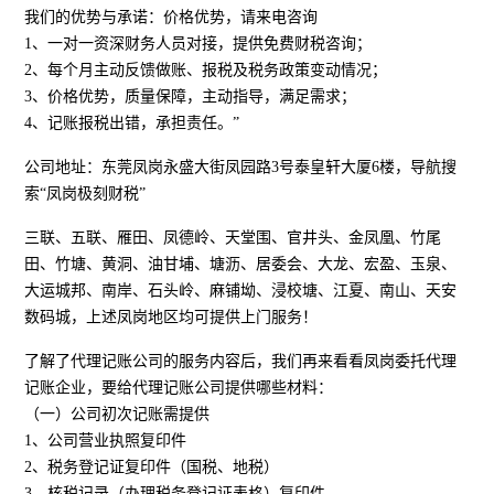
我们的优势与承诺：价格优势，请来电咨询
1、一对一资深财务人员对接，提供免费财税咨询；
2、每个月主动反馈做账、报税及税务政策变动情况；
3、价格优势，质量保障，主动指导，满足需求；
4、记账报税出错，承担责任。”
公司地址：东莞凤岗永盛大街凤园路3号泰皇轩大厦6楼，导航搜
索“凤岗极刻财税”
三联、五联、雁田、凤德岭、天堂围、官井头、金凤凰、竹尾
田、竹塘、黄洞、油甘埔、塘沥、居委会、大龙、宏盈、玉泉、
大运城邦、南岸、石头岭、麻铺坳、浸校塘、江夏、南山、天安
数码城，上述凤岗地区均可提供上门服务！
了解了代理记账公司的服务内容后，我们再来看看凤岗委托代理
记账企业，要给代理记账公司提供哪些材料：
（一）公司初次记账需提供
1、公司营业执照复印件
2、税务登记证复印件（国税、地税）
3、核税记录（办理税务登记证表格）复印件