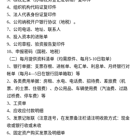
4、组织机构代码证复印件
5、法人代表身份证复印件
6、公司纳税开户银行协议（地税）。
7、公司电话、地址、联系人
8、投入资本的进账单
9、公司章程、验资报告复印件
10、申报密码（国税、地税）
（二）每月提供资料清单（均需原件、每月5-10日取单）
1、银行单据：支票存根、进帐单、电汇单、利息单、月终银行对
帐单（每月4—5日在银行回单箱取）等
2、各类费用单据：房租、水电、电话费、招待费、差旅费（机
票、的士票、住宿费）、办公用品、车辆使用费（汽油费、过路
过桥费、停车费）等
3、工资单
4、应收应付款明细
5、发票记账联（注意连号，在发票备注栏请注明收款方式：现金
收或银行收或未收
6、固定资产购买发票及明细单