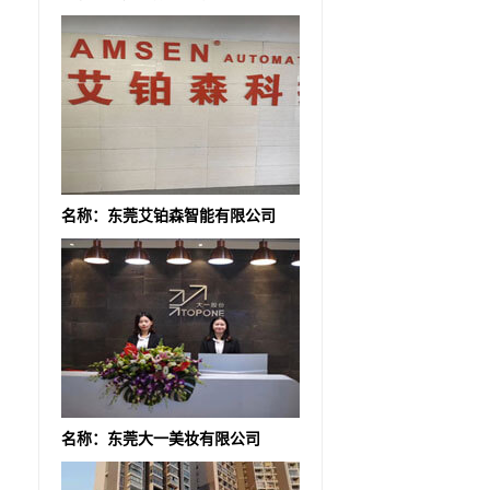
名称：东莞艾铂森智能有限公司
名称：东莞大一美妆有限公司