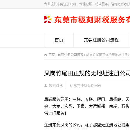
专业提供东莞注册公司、代理记账一站式服务，咨询定有收
首页
东莞注册公司流程
首页
东莞注册公司问答
凤岗竹尾田正规的无地址注册公
凤岗竹尾田正规的无地址注册公司
极刻财税
东莞注册公司问答
凤岗服务范围：三联、五联、雁田、凤德岭、天
会、大龙、宏盈、玉泉、大运城邦、南岸、石头
供上门服务！
注册东莞凤岗的公司，除了那些无注册地址找集