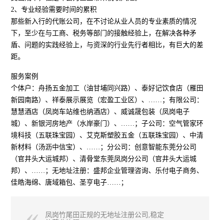
2、专业经验需要时间的累积
那些新入行的代账公司，在不讨论从业人员的专业素质的情况
下，至少在与工商、税务等部门的接触经验上，在解决各种矛
盾、问题的实践经验上，与资深的行业先行者相比，有巨大的差
距。
服务案例
个体户：舟扬五金加工（油甘埔同兴路）、泰好记饮食店（雁田
新园南路）、祥泰展示展览（宏盈工业区）、……；有限公司：
慧慧酒店（凤岗车站维也纳酒店）、威诚晟包装（凤岗电子
城）、新银河房地产（水岸豪门）、……；子公司：空气管家环
境科技（五联珠宝园）、艾克斯塑胶五金（五联珠宝园）、中清
新材料（汤沥中信宝）、……；分公司：创意智能东莞分公司
（官井头大运城邦）、清骨堂东莞凤岗分公司（官井头大运城
邦）、……；无地址注册：盛邦企业管理咨询、乐付电子商务、
佳皓海绵、唐域箱包、圣亨电子……；
凤岗竹尾田正规的无地址注册公司,稳定