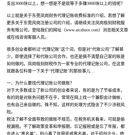
支出3000块以上，想一想是不是就等于多赚3000块以上的钱呢？
以上就是关于东莞凤岗财务代理记账收费标准的介绍，若想了解
更多关于东莞凤岗注册公司的介绍，请继续关注凤岗极刻财税服
务有限公司，登陆我们的网址（www.aiczhuce.com）浏览相关文章
或在线咨询客服人员。
很多创业者都听过“代理记账”这个词，但是对“代账公司”了解甚
少，即使选择了和代账公司合作，也还是搞不清楚自己家的账是
如何做的。凤岗极刻财税作为一家专业的代理记账公司，在这里
就跟各位科普一下关于“代理记账”的那些事儿…
一、为什么要找代理记账公司做账？
对于大多数成立了新公司的创业者来说，有的是为了节省成本，
有的则是对账务问题不在乎，常常在网上找一个兼职会计做帐，
也有自己亲自做的。殊不知，这样的处理方式隐含了不少涉税风
险。
税法了解不全面导致的做账不规范，在税务机关看来，可就是偷
税漏税。不了解政策变革和申报期，忘记报税或是忘了年报，都
会进入“黑名单”。别小看了信用惩戒黑名单，对于初创企业，绝