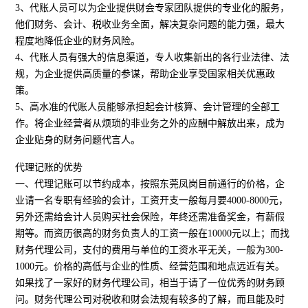
3、代账人员可以为企业提供财会专家团队提供的专业化的服务，
他们财务、会计、税收业务全面，解决复杂问题的能力强，最大
程度地降低企业的财务风险。
4、代账人员有强大的信息渠道，专人收集新出的各行业法律、法
规，为企业提供高质量的参谋，帮助企业享受国家相关优惠政
策。
5、高水准的代账人员能够承担起会计核算、会计管理的全部工
作。将企业经营者从烦琐的非业务之外的应酬中解放出来，成为
企业贴身的财务问题代言人。
代理记账的优势
一、代理记账可以节约成本，按照东莞凤岗目前通行的价格，企
业请一名专职有经验的会计，工资开支一般每月要4000-8000元，
另外还需给会计人员购买社会保险，年终还需准备奖金，有薪假
期等。而资历很高的财务负责人的工资一般在10000元以上；而找
财务代理公司，支付的费用与单位的工资水平无关，一般为300-
1000元。价格的高低与企业的性质、经营范围和地点远近有关。
如果找了一家好的财务代理公司，相当于请了一位优秀的财务顾
问。财务代理公司对税收和财会法规有较多的了解，而且能及时