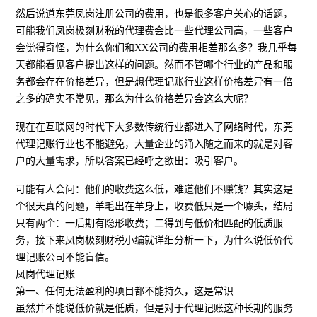
然后说道东莞凤岗注册公司的费用，也是很多客户关心的话题，
可能我们凤岗极刻财税的代理费会比一些代理公司高，一些客户
会觉得奇怪，为什么你们和XX公司的费用相差那么多？我几乎每
天都能看见客户提出这样的问题。然而不管哪个行业的产品和服
务都会存在价格差异，但是想代理记账行业这样价格差异有一倍
之多的确实不常见，那么为什么价格差异会这么大呢？
现在在互联网的时代下大多数传统行业都进入了网络时代，东莞
代理记账行业也不能避免，大量企业的涌入随之而来的就是对客
户的大量需求，所以答案已经呼之欲出：吸引客户。
可能有人会问：他们的收费这么低，难道他们不赚钱？其实这是
个很天真的问题，羊毛出在羊身上，收费低只是一个噱头，结局
只有两个：一后期有隐形收费；二得到与低价相匹配的低质服
务，接下来凤岗极刻财税小编就详细分析一下，为什么说低价代
理记账公司不能盲信。
凤岗代理记账
第一、任何无法盈利的项目都不能持久，这是常识
虽然并不能说低价就是低质，但是对于代理记账这种长期的服务