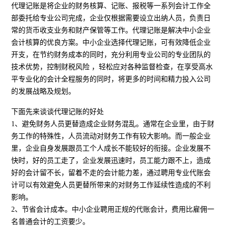
代理记账是将企业的财务核算、记账、报税等一系列会计工作全
部委托给专业公司完成，企业仅根据需要设立出纳人员，负责日
常的货币收支业务和财产保管等工作。代理记账是解决中小企业
会计核算的优良方案。中小企业选择代理记账，可有效降低企业
开支，在节约财务成本的同时，充分利用专业公司的专业团队的
技术优势，控制财税风险 ，轻松应对各种监督检查，在享受高水
平专业化的会计全程服务的同时，将更多的时间和精力投入公司
的发展战略及规划。
下面先来谈谈代理记账的好处
1、避免财务人员更替造成企业财务混乱。通常在企业里，由于财
务工作的特殊性，人员流动对财务工作有较大影响。而一般企业
里，企业自身发展跟员工个人成长不能较好的衔接。企业发展不
快时，好的员工走了，企业发展迅速时，员工能力跟不上，造成
好的会计留不长，留着不走的会计能力差，通过聘用专业代账会
计可以有效避免人员更替所带来的对财务工作延续性造成的不利
影响。
2、节省会计成本。中小企业聘用正规的代账会计，费用比雇佣一
名普通会计的工资要少。