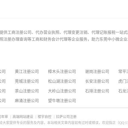
提供工商注册公司、代办营业执照、代理变更注销、代理记账报税一站式
照注册办理查询等工商和财务会计代理等企业服务，助力东莞中小微企业
公司
黄江注册公司
樟木头注册公司
谢岗注册公司
常平
公司
莞城注册公司
松山湖注册公司
长安注册公司
虎门
公司
茶山注册公司
大岭山注册公司
石排注册公司
石龙
公司
麻涌注册公司
望牛墩注册公司
司年审
高端网站建设
楼宇自控
拉萨公司注册
为给大家提供专业的服务及内容，本站相关文章内容如有过时或错误，欢迎指正（QQ:13440