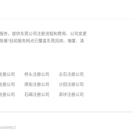
服务，提供东莞公司注册流程和费用、公司变更
发展!目前服务网点已覆盖东莞凤岗、塘厦、清
注册公司
桥头注册公司
企石注册公司
注册公司
厚街注册公司
沙田注册公司
注册公司
石碣注册公司
高埗注册公司
49882）