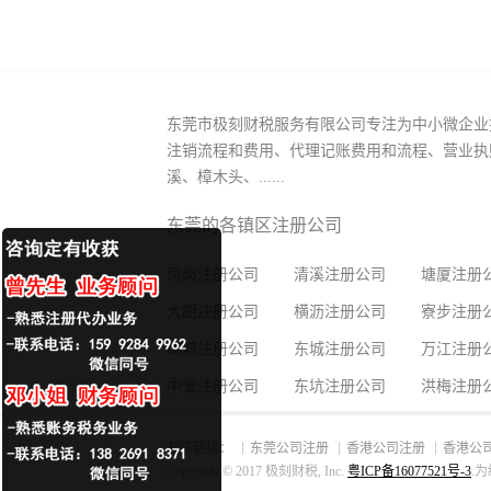
东莞市极刻财税服务有限公司专注为中小微企业
注销流程和费用、代理记账费用和流程、营业执
溪、樟木头、......
东莞的各镇区注册公司
凤岗注册公司
清溪注册公司
塘厦注册
大朗注册公司
横沥注册公司
寮步注册
南城注册公司
东城注册公司
万江注册
中堂注册公司
东坑注册公司
洪梅注册
友情链接：
东莞公司注册
香港公司注册
香港公
Copyright © 2017 极刻财税, Inc.
粤ICP备16077521号-3
.