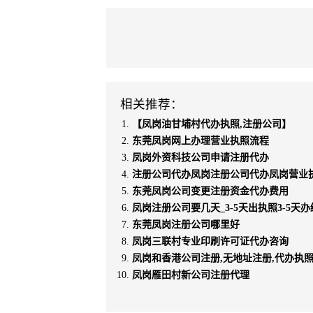
相关推荐：
【凤岗油甘埔村代办执照,注册公司】
东莞凤岗网上办理营业执照流程
凤岗外资科技公司申请注册代办
注册公司代办凤岗注册公司代办凤岗营业
东莞凤岗公司变更注册资金代办费用
凤岗注册公司要几天_3-5天出执照3-5天办
东莞凤岗注册公司哪里好
凤岗三联村专业印刷许可证代办咨询
凤岗和香港公司注册,无地址注册,代办执
凤岗雁田村新公司注册代理