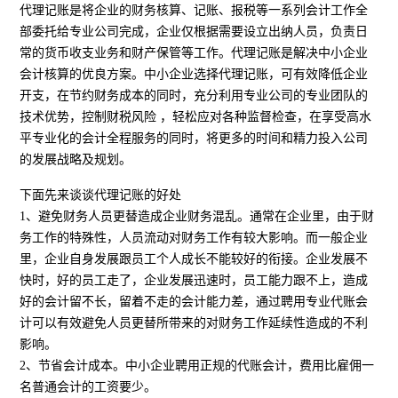
代理记账是将企业的财务核算、记账、报税等一系列会计工作全
部委托给专业公司完成，企业仅根据需要设立出纳人员，负责日
常的货币收支业务和财产保管等工作。代理记账是解决中小企业
会计核算的优良方案。中小企业选择代理记账，可有效降低企业
开支，在节约财务成本的同时，充分利用专业公司的专业团队的
技术优势，控制财税风险 ，轻松应对各种监督检查，在享受高水
平专业化的会计全程服务的同时，将更多的时间和精力投入公司
的发展战略及规划。
下面先来谈谈代理记账的好处
1、避免财务人员更替造成企业财务混乱。通常在企业里，由于财
务工作的特殊性，人员流动对财务工作有较大影响。而一般企业
里，企业自身发展跟员工个人成长不能较好的衔接。企业发展不
快时，好的员工走了，企业发展迅速时，员工能力跟不上，造成
好的会计留不长，留着不走的会计能力差，通过聘用专业代账会
计可以有效避免人员更替所带来的对财务工作延续性造成的不利
影响。
2、节省会计成本。中小企业聘用正规的代账会计，费用比雇佣一
名普通会计的工资要少。