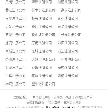
凤岗注册公司
清溪注册公司
塘厦注册公司
黄江注册公司
樟木头注册公司
谢岗注册公司
常平注册公司
桥头注册公司
企石注册公司
大朗注册公司
横沥注册公司
寮步注册公司
莞城注册公司
松山湖注册公司
长安注册公司
虎门注册公司
厚街注册公司
沙田注册公司
南城注册公司
东城注册公司
万江注册公司
茶山注册公司
大岭山注册公司
石排注册公司
石龙注册公司
石碣注册公司
高埗注册公司
中堂注册公司
东坑注册公司
洪梅注册公司
麻涌注册公司
望牛墩注册公司
友情链接：
东莞公司注册
香港公司注册
香港公司年审
高端网站建设
楼宇自控
拉萨公司注册
Copyright © 2017 极刻财税, Inc.
粤ICP备16077521号-3
.为给大家提供专业的服