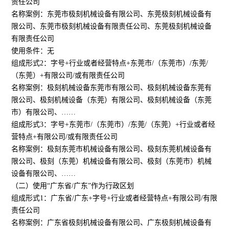
责任公司
名称案例：东莞市极刻机械设备有限公司、东莞极刻机械设备有
限公司、东莞市极刻机械设备有限责任公司、东莞极刻机械设备
有限责任公司
使用条件：无
组成形式2：字号+行业或者经营特点+东莞市/（东莞市）/东莞/
（东莞）+有限公司/或有限责任公司
名称案例：极刻机械设备东莞市有限公司、极刻机械设备东莞有
限公司、极刻机械设备（东莞）有限公司、极刻机械设备（东莞
市）有限公司、……
组成形式3：字号+东莞市/（东莞市）/东莞/（东莞）+行业或者经
营特点+有限公司/或有限责任公司
名称案例：极刻东莞市机械设备有限公司、极刻东莞机械设备有
限公司、极刻（东莞）机械设备有限公司、极刻（东莞市）机械
设备有限公司、……
（二）使用“广东省/广东”作为行政区划
组成形式1：广东省/广东+字号+行业或者经营特点+有限公司/有限
责任公司
名称案例：广东省极刻机械设备有限公司、广东极刻机械设备有