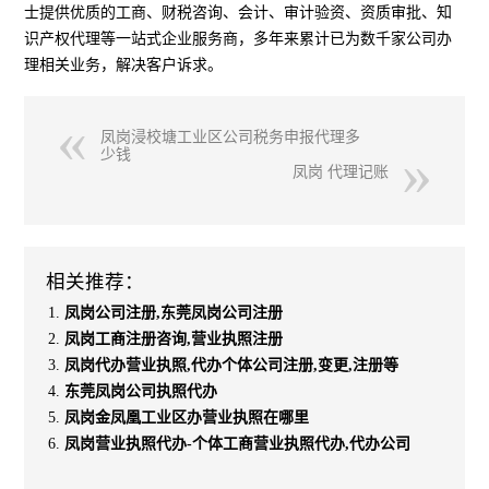
士提供优质的工商、财税咨询、会计、审计验资、资质审批、知
识产权代理等一站式企业服务商，多年来累计已为数千家公司办
理相关业务，解决客户诉求。
凤岗浸校塘工业区公司税务申报代理多
少钱
凤岗 代理记账
相关推荐：
凤岗公司注册,东莞凤岗公司注册
凤岗工商注册咨询,营业执照注册
凤岗代办营业执照,代办个体公司注册,变更,注册等
东莞凤岗公司执照代办
凤岗金凤凰工业区办营业执照在哪里
凤岗营业执照代办-个体工商营业执照代办,代办公司