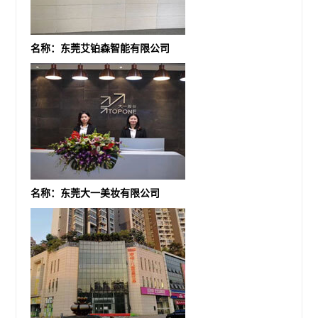
名称：东莞艾铂森智能有限公司
名称：东莞大一美妆有限公司