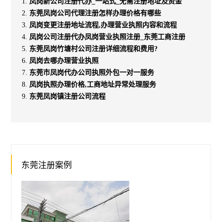
凤岗新公司注册代办_一站式_无需注册地址及资金
东莞凤岗公司代理注册怎样办理价格有哪些
凤岗变更注册地址流程,办理营业执照内容和流程
凤岗公司注册代办凤岗营业执照注册_东莞工商注册
东莞凤岗竹塘村公司注册详细流程和费用?
凤岗去哪办理营业执照
东莞市凤岗代办公司执照外包一对一服务
凤岗执照办理价格,工商地址异常处理服务
东莞凤岗镇注册公司流程
东莞注册案例