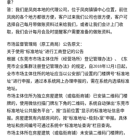
拿？
答：我们是凤岗本地的代理公司，位于凤岗镇镇中心位置，前往
凤岗的各个地方都很方便，客户过来我们公司也很方便，客户可
选择自己每月带做账资料过来给我们，或者让我们会计上门收
取，我们会计每月会及时提醒客户需要准备的做账资料。
市场监督管理局（原工商局）公告原文：
关于使用“标准地址”进行工商登记的公告
根据《东莞市市场主体住所（经营场所）登记管理办法》、《东
莞市企业集群注册登记管理办法》的规定，自2018年12月1日起，
全市市场主体住所的地址应当以公安部门设置的门楼牌号“标准地
址”进行申报，通过本系统网上办理申报的，需在系统内选填标准
地址。
市场主体住所为独立房屋建筑（或临街商铺）已安装二维码门楼
牌的，使用微信扫描门牌左下角的二维码，系统自动弹出“东莞市
标准地址公共服务平台”，按“当前位置”显示的标准地址信息申
报。房屋建筑有内部房间的，按“标准地址+极刻x室”申报。具体
地址和房间编号可通过系统中“标准地址查询”栏目查询。
市场主体所在房屋建筑（或临街商铺）未安装二维码门楼牌的，