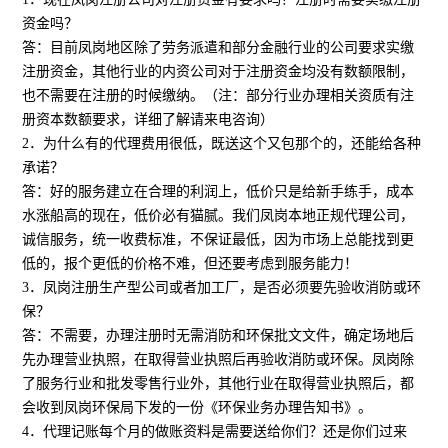
资金吗？
答：目前凤岗地区除了劳务派遣和部分金融行业的公司要求实缴
注册资金，其他行业的内资公司对于注册资金均没有数额限制，
也不需要在注册的时候缴纳。（注：部分行业办理相关资质有注
册资本数额要求，详细了解请来电咨询）
2．为什么有的代理费用很低，既送这个又包那个的，还能给各种
承诺？
答：好的服务建立在合理的利润上，低价只是给新手练手，成本
水涨船高的现在，低价必有猫腻。我们凤岗本地正规代理公司，
诚信服务，统一收费标准，不保证最低，因为市场上总能找到更
低的，报个更低的价格不难，但还要考虑到服务能力！
3．凤岗注册生产型公司或者加工厂，是否必须要先验收消防或环
保？
答：不需要，办理注册时无需消防和环保批文文件，确定场地后
先办理营业执照，在取得营业执照后再验收消防或环保。凤岗除
了服务行业和批发零售行业外，其他行业在取得营业执照后，都
会收到凤岗环保局下发的一份《环保业务办理告知书》。
4．代理记账每个月的做账资料是需要送给你们？还是你们过来