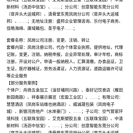
新材料（汤沥中信宝）、……；分公司：创意智能东莞分公司
（官井头大运城邦）、清骨堂东莞凤岗分公司（官井头大运城
邦）、……；无地址注册：盛邦企业管理咨询、乐付电子商务、
佳皓海绵、唐域箱包、圣亨电子……；
套餐名称：凤岗公司注册、变更、注销、转让
套餐内容：凤岗注册公司，代办个体营业执照，提供地址，代理
记账，变更，注销，纳税申报，企业异常处理，审计年检，商标
注册，开设对公户，申请一般纳税人，汇算清缴，办食品证，卫
生证，医疗器械证，劳务派遣证，人力资源证，道路运输许可证
等企业服务
【部分服务案例】
个体户：舟扬五金加工（油甘埔同兴路）、泰好记饮食店（雁田
新园南路）、祥泰展示展览（宏盈工业区）、……；有限公司：
慧慧酒店（凤岗车站维也纳酒店）、威诚晟包装（凤岗电子
城）、新银河房地产（水岸豪门）、……；子公司：空气管家环
境科技（五联珠宝园）、艾克斯塑胶五金（五联珠宝园）、中清
新材料（汤沥中信宝）、……；分公司：创意智能东莞分公司
（官井头大运城邦）、清骨堂东莞凤岗分公司（官井头大运城