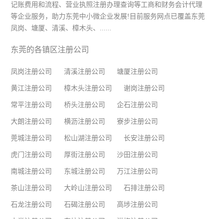
记账费用和流程、营业执照注册办理查询等工商和财务会计代理
等企业服务，助力东莞中小微企业发展!目前服务网点已覆盖东莞
凤岗、塘厦、清溪、樟木头、......
东莞的各镇区注册公司
凤岗注册公司
清溪注册公司
塘厦注册公司
黄江注册公司
樟木头注册公司
谢岗注册公司
常平注册公司
桥头注册公司
企石注册公司
大朗注册公司
横沥注册公司
寮步注册公司
莞城注册公司
松山湖注册公司
长安注册公司
虎门注册公司
厚街注册公司
沙田注册公司
南城注册公司
东城注册公司
万江注册公司
茶山注册公司
大岭山注册公司
石排注册公司
石龙注册公司
石碣注册公司
高埗注册公司