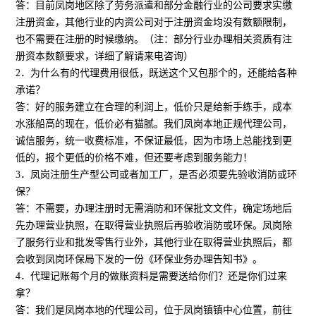
答：目前凤岗地区除了劳务派遣和部分金融行业的公司要求实缴
注册资金，其他行业的内资公司对于注册资金均没有数额限制，
也不需要在注册的时候缴纳。（注：部分行业办理相关资质有注
册资本数额要求，详细了解请来电咨询）
2．为什么有的代理费用很低，既送这个又包那个的，还能给各种
承诺？
答：好的服务建立在合理的利润上，低价只是给新手练手，成本
水涨船高的现在，低价必有猫腻。我们凤岗本地正规代理公司，
诚信服务，统一收费标准，不保证最低，因为市场上总能找到更
低的，报个更低的价格不难，但还要考虑到服务能力！
3．凤岗注册生产型公司或者加工厂，是否必须要先验收消防或环
保？
答：不需要，办理注册时无需消防和环保批文文件，确定场地后
先办理营业执照，在取得营业执照后再验收消防或环保。凤岗除
了服务行业和批发零售行业外，其他行业在取得营业执照后，都
会收到凤岗环保局下发的一份《环保业务办理告知书》。
4．代理记账每个月的做账资料是需要送给你们？还是你们过来
拿？
答：我们是凤岗本地的代理公司，位于凤岗镇镇中心位置，前往