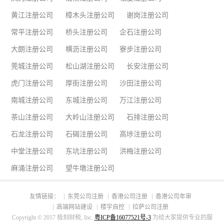
黄江注册公司
樟木头注册公司
谢岗注册公司
常平注册公司
桥头注册公司
企石注册公司
大朗注册公司
横沥注册公司
寮步注册公司
莞城注册公司
松山湖注册公司
长安注册公司
虎门注册公司
厚街注册公司
沙田注册公司
南城注册公司
东城注册公司
万江注册公司
茶山注册公司
大岭山注册公司
石排注册公司
石龙注册公司
石碣注册公司
高埗注册公司
中堂注册公司
东坑注册公司
洪梅注册公司
麻涌注册公司
望牛墩注册公司
友情链接：
东莞公司注册
香港公司注册
香港公司年审
高端网站建设
楼宇自控
拉萨公司注册
Copyright © 2017 极刻财税, Inc.
粤ICP备16077521号-3
.为给大家提供专业的服