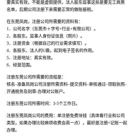
要真实有效，不能是虚假提供，法人股东监事这些是要无工商黑
名单，后期公司注册下来需要正常的做账报税。
在东莞凤岗，注册公司所需要的资料有：
1．公司名字（东莞市＋字号+行业+有限公司）。
2．各股东，监事人身份证信息（照片）。
3．注册资金（根据自己的行业需求填写）。
4．各股东、法人的U盾，起到电子签名的作用。
5．注册地址：真实有效。
6．经营范围。
注册东莞公司所需要的流程是：
核名–准备凤岗公司注册所需资料–提交资料–审核通过–领取执照–
开通税务及刻章-办理对公账户。
注册东莞公司所需时间：3-5个工作日。
注册东莞凤岗公司的费用：单注册免费块钱（具体看行业和公司
类型，如果办理比较麻烦收费会高一点），最好是注册+记账一起
办理。