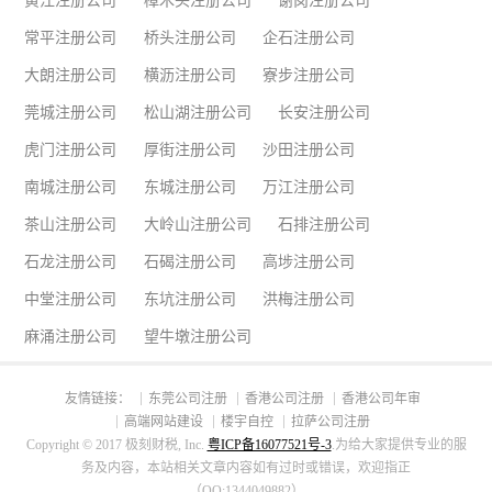
黄江注册公司
樟木头注册公司
谢岗注册公司
常平注册公司
桥头注册公司
企石注册公司
大朗注册公司
横沥注册公司
寮步注册公司
莞城注册公司
松山湖注册公司
长安注册公司
虎门注册公司
厚街注册公司
沙田注册公司
南城注册公司
东城注册公司
万江注册公司
茶山注册公司
大岭山注册公司
石排注册公司
石龙注册公司
石碣注册公司
高埗注册公司
中堂注册公司
东坑注册公司
洪梅注册公司
麻涌注册公司
望牛墩注册公司
友情链接：
东莞公司注册
香港公司注册
香港公司年审
高端网站建设
楼宇自控
拉萨公司注册
Copyright © 2017 极刻财税, Inc.
粤ICP备16077521号-3
.为给大家提供专业的服
务及内容，本站相关文章内容如有过时或错误，欢迎指正
（QQ:1344049882）