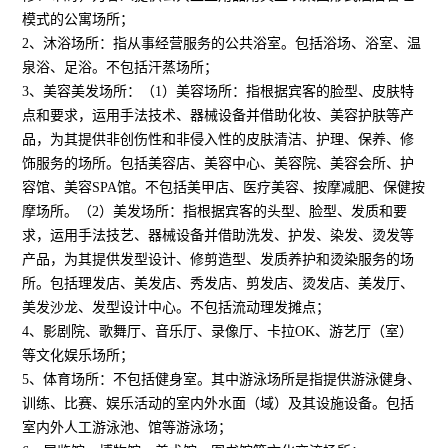
模式的公寓场所；
2、沐浴场所：指从事经营服务的公共浴室。包括浴场、浴室、温
泉浴、足浴。不包括汗蒸场所；
3、美容美发场所：（1）美容场所：指根据宾客的脸型、皮肤特
点和要求，运用手法技术、器械设备并借助化妆、美容护肤等产
品，为其提供非创伤性和非侵入性的皮肤清洁、护理、保养、修
饰服务的场所。包括美容店、美容中心、美容院、美容会所、护
容馆、美容SPA馆。不包括美甲店、医疗美容、按摩减肥、保健按
摩场所。（2）美发场所：指根据宾客的头型、脸型、发质和要
求，运用手法技艺、器械设备并借助洗发、护发、染发、烫发等
产品，为其提供发型设计、修剪造型、发质养护和烫染服务的场
所。包括理发店、美发店、秀发店、剪发店、烫发店、美发厅、
美发沙龙、发型设计中心。不包括流动理发摊点；
4、影剧院、歌舞厅、音乐厅、录像厅、卡拉OK、游艺厅（室）
等文化娱乐场所；
5、体育场所：不包括健身室。其中游泳场所是指提供游泳健身、
训练、比赛、娱乐活动的室内外水面（域）及其设施设备。包括
室内外人工游泳池、馆等游泳场；