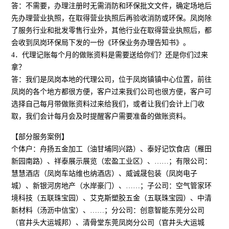
答：不需要，办理注册时无需消防和环保批文文件，确定场地后
先办理营业执照，在取得营业执照后再验收消防或环保。凤岗除
了服务行业和批发零售行业外，其他行业在取得营业执照后，都
会收到凤岗环保局下发的一份《环保业务办理告知书》。
4．代理记账每个月的做账资料是需要送给你们？还是你们过来
拿？
答：我们是凤岗本地的代理公司，位于凤岗镇镇中心位置，前往
凤岗的各个地方都很方便，客户过来我们公司也很方便，客户可
选择自己每月带做账资料过来给我们，或者让我们会计上门收
取，我们会计每月会及时提醒客户需要准备的做账资料。
【部分服务案例】
个体户：舟扬五金加工（油甘埔同兴路）、泰好记饮食店（雁田
新园南路）、祥泰展示展览（宏盈工业区）、……；有限公司：
慧慧酒店（凤岗车站维也纳酒店）、威诚晟包装（凤岗电子
城）、新银河房地产（水岸豪门）、……；子公司：空气管家环
境科技（五联珠宝园）、艾克斯塑胶五金（五联珠宝园）、中清
新材料（汤沥中信宝）、……；分公司：创意智能东莞分公司
（官井头大运城邦）、清骨堂东莞凤岗分公司（官井头大运城