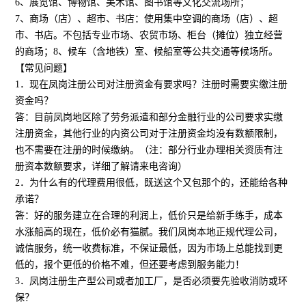
6、展览馆、博物馆、美术馆、图书馆等文化交流场所；
7、商场（店）、超市、书店：使用集中空调的商场（店）、超
市、书店。不包括专业市场、农贸市场、柜台（摊位）独立经营
的商场；8、候车（含地铁）室、候船室等公共交通等候场所。
【常见问题】
1．现在凤岗注册公司对注册资金有要求吗？注册时需要实缴注册
资金吗？
答：目前凤岗地区除了劳务派遣和部分金融行业的公司要求实缴
注册资金，其他行业的内资公司对于注册资金均没有数额限制，
也不需要在注册的时候缴纳。（注：部分行业办理相关资质有注
册资本数额要求，详细了解请来电咨询）
2．为什么有的代理费用很低，既送这个又包那个的，还能给各种
承诺？
答：好的服务建立在合理的利润上，低价只是给新手练手，成本
水涨船高的现在，低价必有猫腻。我们凤岗本地正规代理公司，
诚信服务，统一收费标准，不保证最低，因为市场上总能找到更
低的，报个更低的价格不难，但还要考虑到服务能力！
3．凤岗注册生产型公司或者加工厂，是否必须要先验收消防或环
保？