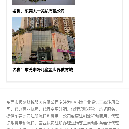
名称：东莞大一美妆有限公司
名称：东莞咿呀儿童星世界教育城
东莞市极刻财税服务有限公司专注为中小微企业提供工商注册公
司、代办营业执照、代理变更注销、代理记账报税一站式服务，
提供东莞公司注册流程和费用、公司变更注销流程和费用、代理
记账费用和流程、营业执照注册办理查询等工商和财务会计代理