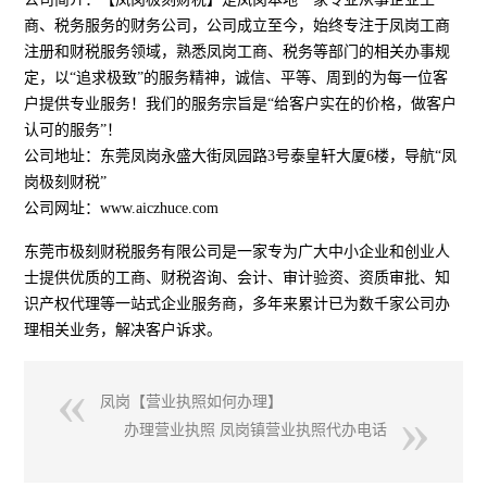
商、税务服务的财务公司，公司成立至今，始终专注于凤岗工商
注册和财税服务领域，熟悉凤岗工商、税务等部门的相关办事规
定，以“追求极致”的服务精神，诚信、平等、周到的为每一位客
户提供专业服务！我们的服务宗旨是“给客户实在的价格，做客户
认可的服务”！
公司地址：东莞凤岗永盛大街凤园路3号泰皇轩大厦6楼，导航“凤
岗极刻财税”
公司网址：www.aiczhuce.com
东莞市极刻财税服务有限公司是一家专为广大中小企业和创业人
士提供优质的工商、财税咨询、会计、审计验资、资质审批、知
识产权代理等一站式企业服务商，多年来累计已为数千家公司办
理相关业务，解决客户诉求。
凤岗【营业执照如何办理】
办理营业执照 凤岗镇营业执照代办电话