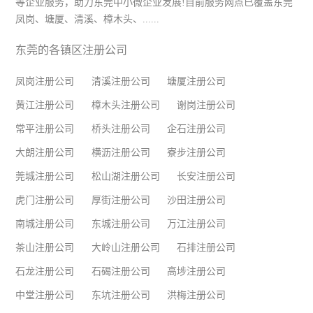
等企业服务，助力东莞中小微企业发展!目前服务网点已覆盖东莞
凤岗、塘厦、清溪、樟木头、......
东莞的各镇区注册公司
凤岗注册公司
清溪注册公司
塘厦注册公司
黄江注册公司
樟木头注册公司
谢岗注册公司
常平注册公司
桥头注册公司
企石注册公司
大朗注册公司
横沥注册公司
寮步注册公司
莞城注册公司
松山湖注册公司
长安注册公司
虎门注册公司
厚街注册公司
沙田注册公司
南城注册公司
东城注册公司
万江注册公司
茶山注册公司
大岭山注册公司
石排注册公司
石龙注册公司
石碣注册公司
高埗注册公司
中堂注册公司
东坑注册公司
洪梅注册公司