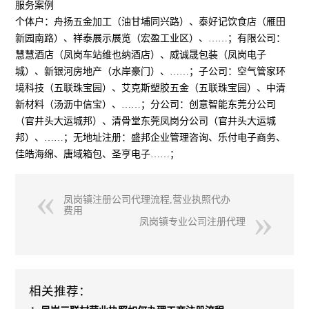
服务案例
个体户：舟扬五金加工（油甘埔同兴路）、泰好记饮食店（雁田
新园南路）、祥泰展示展览（宏盈工业区）、……；有限公司：
慧慧酒店（凤岗车站维也纳酒店）、威诚晟包装（凤岗电子
城）、新银河房地产（水岸豪门）、……；子公司：空气管家环
境科技（五联珠宝园）、艾克斯塑胶五金（五联珠宝园）、中清
新材料（汤沥中信宝）、……；分公司：创意智能东莞分公司
（官井头大运城邦）、清骨堂东莞凤岗分公司（官井头大运城
邦）、……；无地址注册：盛邦企业管理咨询、乐付电子商务、
佳皓海绵、唐域箱包、圣亨电子……；
凤岗镇注册公司代理流程,营业执照代办
费用
凤岗镇专业公司注册代理
相关推荐：