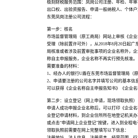
极刻财税服务范围：凤岗公司注册、年检、年审
出口权、出验资报告、申请一般纳税人、个体户
东莞凤岗注册公司流程：
第一步：核名
市场监督管理局（原工商局）网站上审核《企业
受理（除前置许可外），从2018年8月20日
局核准或者涉及前置审批事项的企业名称外，企
称自主申报服务，企业名称不再实行预先核准。
需要准备的材料：
1、经办人的银行U盾在东莞市场监督管理局（
2、申请要注册的公司名字并填写公司的基本信
可以获得《企业名称自主申报告知书》《企业名
第二步：设立登记（网上申请，现场领取执照）
申请人成功申报企业名称后，可以打印《企业名
业登记申请材料，到企业住所所在地登记机关办
或点击“申请网上企业登记”按键，进入到全程
领取执照前需要在网上完整填写以下信息：
注册地址、法人信息、注册资本、经营范围、行