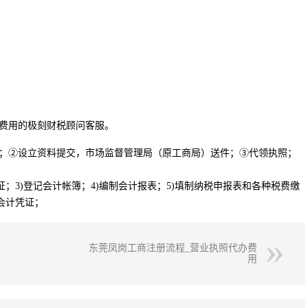
费用的极刻财税顾问客服。
；②设立资料提交，市场监督管理局（原工商局）送件；③代领执照；
证；3)登记会计帐簿；4)编制会计报表；5)填制纳税申报表和各种税费缴
会计凭证；
东莞凤岗工商注册流程_营业执照代办费
用