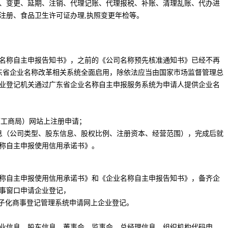
、变更、延期、注销、代理记账、代理报税、补账、清理乱账、代办进
注册、食品卫生许可证办理,执照变更年检等。
名称自主申报告知书》，之前的《公司名称预先核准通知书》已经不再
起广东省企业名称改革相关系统全面启用，除依法应当由国家市场监督管理总
业登记机关通过广东省企业名称自主申报服务系统为申请人提供企业名
原工商局）网站上注册申请；
息（公司类型、股东信息、股权比例、注册资本、经营范围），完成后就
称自主申报使用信用承诺书》。
称自主申报使用信用承诺书》和《企业名称自主申报告知书》，备齐企
事窗口申请企业登记，
电子化商事登记管理系统申请网上企业登记。
业信息、股东信息、董事会、监事会、总经理信息、组织机构代码申