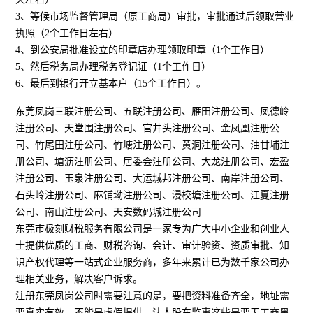
3、等候市场监督管理局（原工商局）审批，审批通过后领取营业
执照（2个工作日左右）
4、到公安局批准设立的印章店办理领取印章（1个工作日）
5、然后税务局办理税务登记证（1个工作日）
6、最后到银行开立基本户（15个工作日）。
东莞凤岗三联注册公司、五联注册公司、雁田注册公司、凤德岭
注册公司、天堂围注册公司、官井头注册公司、金凤凰注册公
司、竹尾田注册公司、竹塘注册公司、黄洞注册公司、油甘埔注
册公司、塘沥注册公司、居委会注册公司、大龙注册公司、宏盈
注册公司、玉泉注册公司、大运城邦注册公司、南岸注册公司、
石头岭注册公司、麻铺坳注册公司、浸校塘注册公司、江夏注册
公司、南山注册公司、天安数码城注册公司
东莞市极刻财税服务有限公司是一家专为广大中小企业和创业人
士提供优质的工商、财税咨询、会计、审计验资、资质审批、知
识产权代理等一站式企业服务商，多年来累计已为数千家公司办
理相关业务，解决客户诉求。
注册东莞凤岗公司时需要注意的是，要把资料准备齐全，地址需
要真实有效，不能是虚假提供，法人股东监事这些是要无工商黑