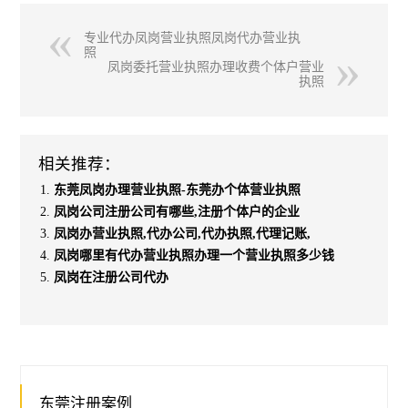
专业代办凤岗营业执照凤岗代办营业执
照
凤岗委托营业执照办理收费个体户营业
执照
相关推荐：
东莞凤岗办理营业执照-东莞办个体营业执照
凤岗公司注册公司有哪些,注册个体户的企业
凤岗办营业执照,代办公司,代办执照,代理记账,
凤岗哪里有代办营业执照办理一个营业执照多少钱
凤岗在注册公司代办
东莞注册案例