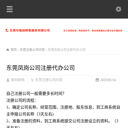
首页
东莞注册公司问答
东莞凤岗公司注册代办公司
东莞凤岗公司注册代办公司
极刻财税
东莞注册公司问答
2025/01/14
自己注册公司一般需要多长时间？
注册公司的流程：
1、确定公司名称、经营范围、注册地、股东信息，到工商系统自
主申报公司名称（3天左右)
2、准备注册的资料，到工商系统提交公司注册设立的资料。（3
天左右）