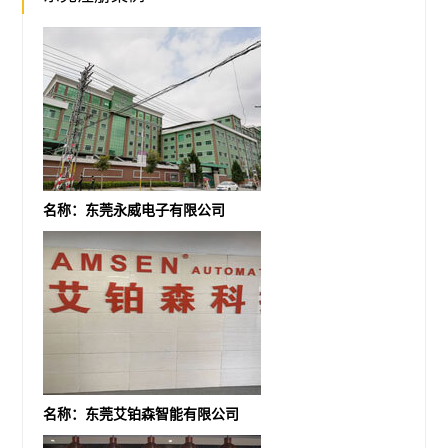
名称：东莞永威电子有限公司
名称：东莞艾铂森智能有限公司