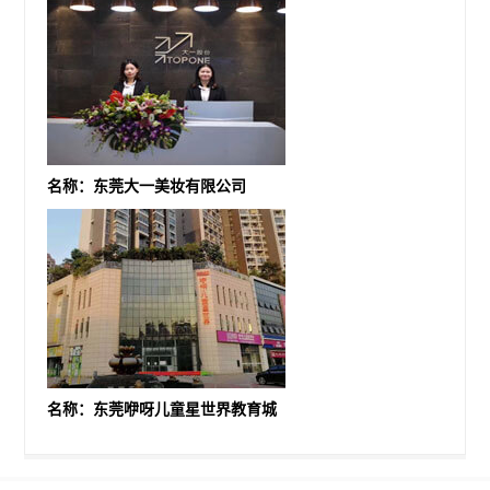
名称：东莞大一美妆有限公司
名称：东莞咿呀儿童星世界教育城