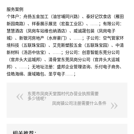
服务案例
个体户：舟扬五金加工（油甘埔同兴路）、泰好记饮食店（雁田
新园南路）、祥泰展示展览（宏盈工业区）、……；有限公司：
慧慧酒店（凤岗车站维也纳酒店）、威诚晟包装（凤岗电子
城）、新银河房地产（水岸豪门）、……；子公司：空气管家环
境科技（五联珠宝园）、艾克斯塑胶五金（五联珠宝园）、中清
新材料（汤沥中信宝）、……；分公司：创意智能东莞分公司
（官井头大运城邦）、清骨堂东莞凤岗分公司（官井头大运城
邦）、……；无地址注册：盛邦企业管理咨询、乐付电子商务、
佳皓海绵、唐域箱包、圣亨电子……；
东莞市凤岗天堂围村代办营业执照需要
多少钱呢?
凤岗镇公司注册需要什么条件
相关推荐：