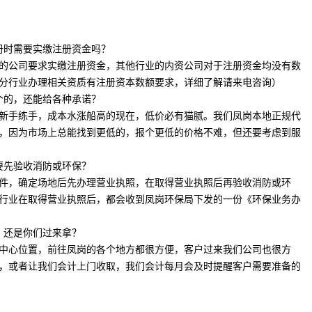
册时需要实缴注册资金吗？
的公司要求实缴注册资金，其他行业的内资公司对于注册资金均没有数
分行业办理相关资质有注册资本数额要求，详细了解请来电咨询）
个的，还能给各种承诺？
新手练手，成本水涨船高的现在，低价必有猫腻。我们凤岗本地正规代
，因为市场上总能找到更低的，报个更低的价格不难，但还要考虑到服
要先验收消防或环保？
件，确定场地后先办理营业执照，在取得营业执照后再验收消防或环
行业在取得营业执照后，都会收到凤岗环保局下发的一份《环保业务办
？还是你们过来拿？
中心位置，前往凤岗的各个地方都很方便，客户过来我们公司也很方
，或者让我们会计上门收取，我们会计每月会及时提醒客户需要准备的