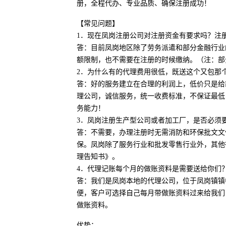
册，全程代办、专业品质、确保注册成功！
【常见问题】
1．现在凤岗注册公司对注册资金有要求吗？注
答：目前凤岗地区除了劳务派遣和部分金融行业
额限制，也不需要在注册的时候缴纳。（注：部
2．为什么有的代理费用很低，既送这个又包那
答：好的服务建立在合理的利润上，低价只是给
理公司，诚信服务，统一收费标准，不保证最低
务能力！
3．凤岗注册生产型公司或者加工厂，是否必须
答：不需要，办理注册时无需消防和环保批文文
保。凤岗除了服务行业和批发零售行业外，其他
理告知书》。
4．代理记账每个月的做账资料是需要送给你们
答：我们是凤岗本地的代理公司，位于凤岗镇镇
便，客户可选择自己每月带做账资料过来给我们
做账资料。
优势：