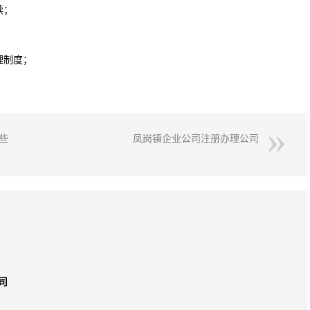
续；
理制度；
些
凤岗镇企业公司注册办理公司
司