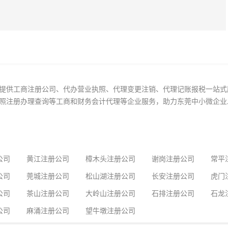
提供工商注册公司、代办营业执照、代理变更注销、代理记账报税一站式
照注册办理查询等工商和财务会计代理等企业服务，助力东莞中小微企业
公司
黄江注册公司
樟木头注册公司
谢岗注册公司
常平
公司
莞城注册公司
松山湖注册公司
长安注册公司
虎门
公司
茶山注册公司
大岭山注册公司
石排注册公司
石龙
公司
麻涌注册公司
望牛墩注册公司