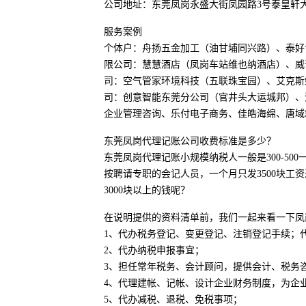
公司地址：东莞凤岗永盛大街凤园路3号泰皇轩大
服务案例
个体户：舟扬五金加工（油甘埔同兴路）、泰好
限公司：慧慧酒店（凤岗车站维也纳酒店）、威
司：空气管家环境科技（五联珠宝园）、艾克斯
司：创意智能东莞分公司（官井头大运城邦）、
企业管理咨询、乐付电子商务、佳皓海绵、唐域
东莞凤岗代理记账公司收费标准是多少？
东莞凤岗代理记账小规模纳税人一般是300-500
按聘请专职的会记人员，一个月只发3500块工
3000块以上的钱呢？
在说明提供的资料清单前，我们一起来看一下凤
1、代办税务登记、变更登记、注销登记手续；
2、代办纳税申报事宜；
3、担任常年税务、会计顾问，提供会计、税务
4、代理建帐、记帐、设计企业财务制度，为企
5、代办减税、退税、免税事项；