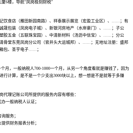
厦6楼，导航“凤岗极刻财税”
记饮食店（雁田新园南路）、祥泰展示展览（宏盈工业区）、……；有
诚晟包装（凤岗电子城）、新银河房地产（水岸豪门）、……；子公
塑胶五金（五联珠宝园）、中清新材料（汤沥中信宝）、……；分公
清骨堂东莞凤岗分公司（官井头大运城邦）、……；无地址注册：盛邦
箱包、圣亨电子……；
一个月，一般纳税人700-1000一个月，从另一个角度看就是赚钱了，因为
资进行计算，是不是一个少支出3000块以上，想一想是不是就等于多赚
岗代理记账公司所提供的服务内容有哪些：
代办一般纳税人认证；
咨询服务；
业提供财务报表分析；