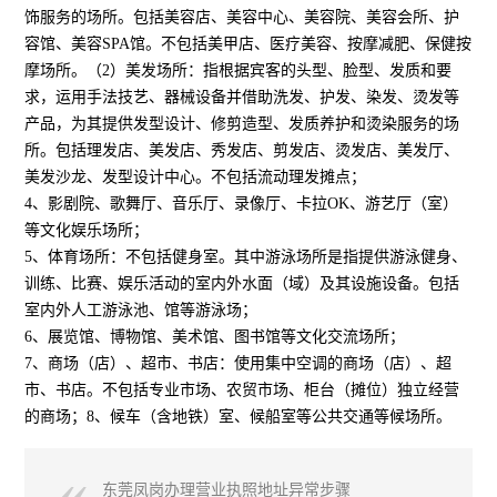
饰服务的场所。包括美容店、美容中心、美容院、美容会所、护
容馆、美容SPA馆。不包括美甲店、医疗美容、按摩减肥、保健按
摩场所。（2）美发场所：指根据宾客的头型、脸型、发质和要
求，运用手法技艺、器械设备并借助洗发、护发、染发、烫发等
产品，为其提供发型设计、修剪造型、发质养护和烫染服务的场
所。包括理发店、美发店、秀发店、剪发店、烫发店、美发厅、
美发沙龙、发型设计中心。不包括流动理发摊点；
4、影剧院、歌舞厅、音乐厅、录像厅、卡拉OK、游艺厅（室）
等文化娱乐场所；
5、体育场所：不包括健身室。其中游泳场所是指提供游泳健身、
训练、比赛、娱乐活动的室内外水面（域）及其设施设备。包括
室内外人工游泳池、馆等游泳场；
6、展览馆、博物馆、美术馆、图书馆等文化交流场所；
7、商场（店）、超市、书店：使用集中空调的商场（店）、超
市、书店。不包括专业市场、农贸市场、柜台（摊位）独立经营
的商场；8、候车（含地铁）室、候船室等公共交通等候场所。
东莞凤岗办理营业执照地址异常步骤