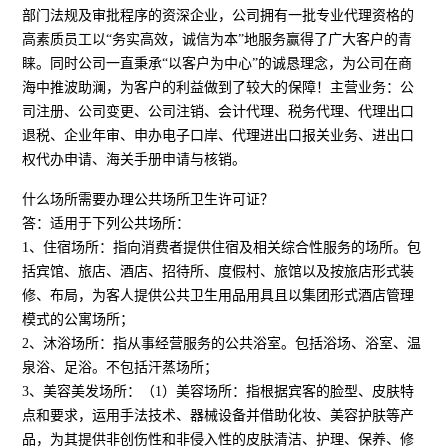
部门法规及审批程序的资深企业，公司拥有一批专业代理资格的
高素质员工以“务实高效，诚信为本”地服务赢得了广大客户的青
睐。同时公司一直秉承“以客户为中心”的诚恳理念，为公司在商
海中推波助澜，为客户的利益做到了较大的保障！主营业务：公
司注册、公司变更、公司注销、会计代理、税务代理、代理出口
退税、企业年审、申办电子口岸、代理进出口报关业务、进出口
权代办申请、海关手册申请与核销。
什么场所需要办理公共场所卫生许可证？
答：适用于下列公共场所：
1、住宿场所：指向消费者提供住宿及相关综合性服务的场所。包
括宾馆、旅店、酒店、招待所、度假村、旅馆以及按旅店形式装
修、布局，为客人提供公共卫生用品用具且以集团形式酒店管理
模式的公寓场所；
2、沐浴场所：指从事经营服务的公共浴室。包括浴场、浴室、温
泉浴、足浴。不包括汗蒸场所；
3、美容美发场所：（1）美容场所：指根据宾客的脸型、皮肤特
点和要求，运用手法技术、器械设备并借助化妆、美容护肤等产
品，为其提供非创伤性和非侵入性的皮肤清洁、护理、保养、修