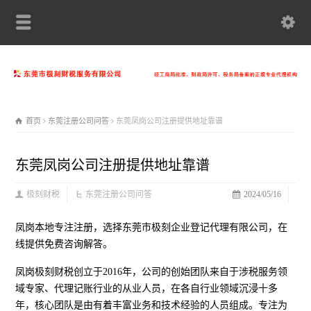
首页
东莞注册公司问答
东莞凤岗公司注册提供地址靠谱
东莞凤岗公司注册提供地址靠谱
极刻财税
东莞注册公司问答
2024/05/16
凤岗本地专注注册，选择东莞市极刻企业登记代理有限公司，在
线提供免费咨询解答。
凤岗极刻财税创立于2016年，公司的创始团队来自于涉税服务领
域专家、代理记账行业的从业人员，在各自行业领域沉浸十多
年，核心团队是由有着丰富业务和技术经验的人员组成。专注为