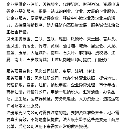
企业提供企业注册、涉税服务、代理记账、财税咨询、资质申请
等企业基础服务。提供一站式的创业、守业、发展的企业服务，
让企业服务、便捷地对接企业，释放中小微企业及企业主的活
力，支持经济新秩序，助力经济向高质量发展，服务诚信法治公
正社会建设。
凤岗服务范围：三联、五联、雁田、凤德岭、天堂围、官井头、
金凤凰、竹尾田、竹塘、黄洞、油甘埔、塘沥、居委会、大龙、
宏盈、玉泉、大运城邦、南岸、石头岭、麻铺坳、浸校塘、江
夏、南山、天安数码城；上述凤岗地区均可提供上门服务！
服务项目名称：凤岗公司注册、变更、注销、转让
服务项目内容：凤岗注册公司，代办个体营业执照，提供地址，
代理记账，变更，注销，纳税申报，企业异常处理，审计年检，
商标注册，开设对公户，申请一般纳税人，汇算清缴，办食品
证，卫生证，医疗器械证，劳务派遣证，人力资源证，道路运输
许可证等企业服务。
注册东莞凤岗公司时需要注意的是，要把资料准备齐全，地址需
要真实有效，不能是虚假提供，法人股东监事这些是要无工商黑
名单，后期公司注册下来需要正常的做账报税。