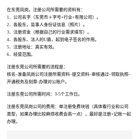
在东莞凤岗，注册公司所需要的资料有：
1．公司名字（东莞市＋字号+行业+有限公司）。
2．各股东，监事人身份证信息（照片）。
3．注册资金（根据自己的行业需求填写）。
4．各股东、法人的U盾，起到电子签名的作用。
5．注册地址：真实有效。
6．经营范围。
注册东莞公司所需要的流程是：
核名–准备凤岗公司注册所需资料–提交资料–审核通过–领取执照–
开通税务及刻章-办理对公账户。
注册东莞公司所需时间：3-5个工作日。
注册东莞凤岗公司的费用：单注册免费块钱（具体看行业和公司
类型，如果办理比较麻烦收费会高一点），最好是注册+记账一起
办理。