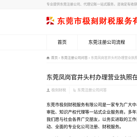
专业提供东莞注册公司、代理记账一站式服务，咨询定有收
首页
东莞注册公司流程
首页
东莞注册公司问答
东莞凤岗官井头村办理营业执
东莞凤岗官井头村办理营业执照
极刻财税
东莞注册公司问答
东莞市极刻财税服务有限公司是一家专为广大中
审批、知识产权代理等一站式企业服务商，多年
我们愿与社会各界广交朋友，以务实进取的工作
动、全面的专业化公司注册、财税服务。