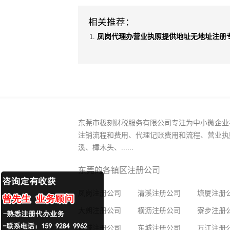
相关推荐：
凤岗代理办营业执照提供地址无地址注册
东莞市极刻财税服务有限公司专注为中小微企业
注销流程和费用、代理记账费用和流程、营业执
溪、樟木头、......
东莞的各镇区注册公司
凤岗注册公司
清溪注册公司
塘厦注册
大朗注册公司
横沥注册公司
寮步注册
南城注册公司
东城注册公司
万江注册