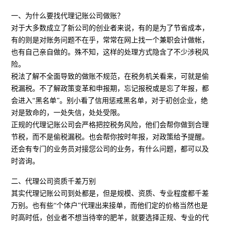
一、为什么要找代理记账公司做账？
对于大多数成立了新公司的创业者来说，有的是为了节省成本，
有的则是对账务问题不在乎，常常在网上找一个兼职会计做帐，
也有自己亲自做的。殊不知，这样的处理方式隐含了不少涉税风
险。
税法了解不全面导致的做账不规范，在税务机关看来，可就是偷
税漏税。不了解政策变革和申报期，忘记报税或是忘了年报，都
会进入“黑名单”。别小看了信用惩戒黑名单，对于初创企业，绝
对是致命的，一处失信，处处受限。
正规的代理记账公司会严格把控税务风险，他们会帮你做到合理
节税，而不是偷税漏税。也会帮你按时年报，对政策给予提醒。
还会有专门的业务员对接您公司的业务，有什么问题，都可以及
时咨询。
二、代理公司资质千差万别
其实代理记账公司到处都是，但是规模、资质、专业程度都千差
万别。也有些“个体户”代理出来接单，而他们定的价格当然也是
时高时低，创业者不想当待宰的肥羊，就要选择正规、专业的代