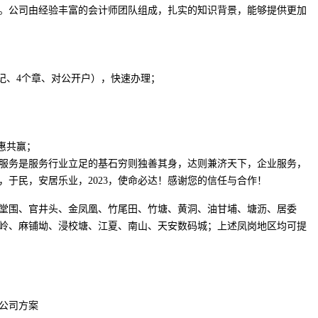
。公司由经验丰富的会计师团队组成，扎实的知识背景，能够提供更加
记、4个章、对公开户），快速办理；
惠共赢；
服务是服务行业立足的基石穷则独善其身，达则兼济天下，企业服务，
于民，安居乐业，2023，使命必达！感谢您的信任与合作！
堂围、官井头、金凤凰、竹尾田、竹塘、黄洞、油甘埔、塘沥、居委
岭、麻铺坳、浸校塘、江夏、南山、天安数码城；上述凤岗地区均可提
公司方案