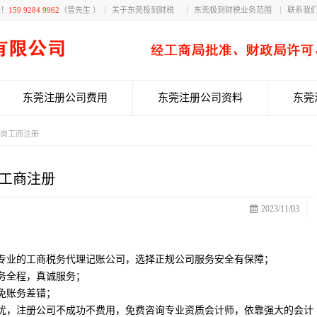
获！
159 9284 9962
（曾先生 ）
关于东莞极刻财税
东莞极刻财税业务范围
联系我
东莞注册公司费用
东莞注册公司资料
东莞
凤岗工商注册
岗工商注册
2023/11/03
的专业的工商税务代理记账公司，选择正规公司服务安全有保障；
务全程，真诚服务；
免账务差错；
无忧，注册公司不成功不费用，免费咨询专业资质会计师，依靠强大的会计