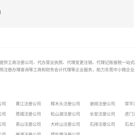
|
提供工商注册公司、代办营业执照、代理变更注销、代理记账报税一站式
照注册办理查询等工商和财务会计代理等企业服务，助力东莞中小微企业
公司
黄江注册公司
樟木头注册公司
谢岗注册公司
常平
公司
莞城注册公司
松山湖注册公司
长安注册公司
虎门
公司
茶山注册公司
大岭山注册公司
石排注册公司
石龙
公司
麻涌注册公司
望牛墩注册公司