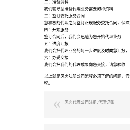
二：准备资料
我们辅导您准备代理业务需要的种资料
三：签订委托服务合同
您和极刻代理之间签订正规服务委托合同，保障
四：开始服务
签订合同后，我们会迅速为您开始代理业务
五：进度汇报
我们会把代理业务的每一步进度及时向您汇报，
六：办妥交接
我们会把我们的代理成果向您交接，请您验收
以上就是凤岗注册公司流程必须了解的问题，假
税。
凤岗代理公司注册,代理记账