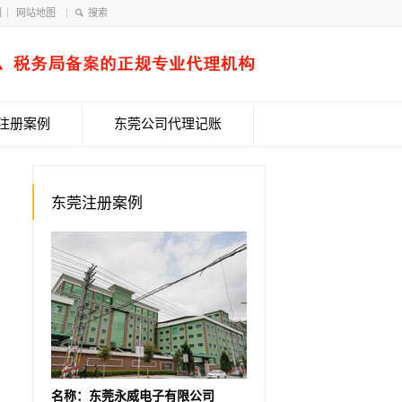
们
网站地图
注册案例
东莞公司代理记账
东莞注册案例
名称：东莞永威电子有限公司