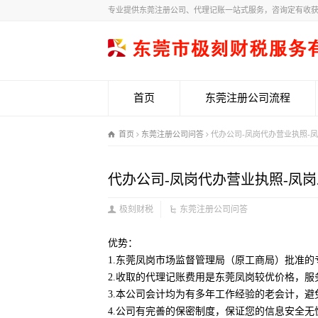
专业提供东莞注册公司、代理记账一站式服务，咨询定有收
首页
东莞注册公司流程
首页
东莞注册公司问答
代办公司-凤岗代办营业执照-
代办公司-凤岗代办营业执照-凤
极刻财税
东莞注册公司问答
优势：
1.东莞凤岗市场监督管理局（原工商局）批准
2.收取的代理记账费用是东莞凤岗较优价格，服
3.本公司会计均为有多年工作经验的老会计，避
4.公司有完善的保密制度，保证您的信息安全