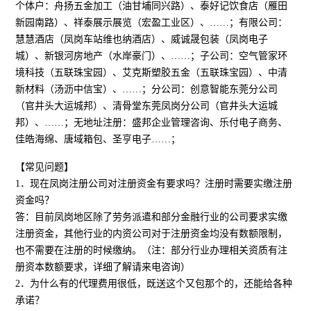
个体户：舟扬五金加工（油甘埔同兴路）、泰好记饮食店（雁田
新园南路）、祥泰展示展览（宏盈工业区）、……；有限公司：
慧慧酒店（凤岗车站维也纳酒店）、威诚晟包装（凤岗电子
城）、新银河房地产（水岸豪门）、……；子公司：空气管家环
境科技（五联珠宝园）、艾克斯塑胶五金（五联珠宝园）、中清
新材料（汤沥中信宝）、……；分公司：创意智能东莞分公司
（官井头大运城邦）、清骨堂东莞凤岗分公司（官井头大运城
邦）、……；无地址注册：盛邦企业管理咨询、乐付电子商务、
佳皓海绵、唐域箱包、圣亨电子……；
【常见问题】
1．现在凤岗注册公司对注册资金有要求吗？注册时需要实缴注册
资金吗？
答：目前凤岗地区除了劳务派遣和部分金融行业的公司要求实缴
注册资金，其他行业的内资公司对于注册资金均没有数额限制，
也不需要在注册的时候缴纳。（注：部分行业办理相关资质有注
册资本数额要求，详细了解请来电咨询）
2．为什么有的代理费用很低，既送这个又包那个的，还能给各种
承诺？