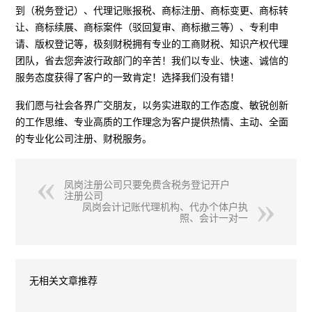
到（税务登记）、代理记账报税、商标注册、商标变更、商标转
让、商标续展、商标案件（驳回复审、商标撤三等）、专利申
请、版权登记等，极刻财税拥有专业的工商财税、知识产权代理
团队，省去您奔波行政部门的辛苦！我们以专业、快速、诚信的
服务态度获得了客户的一致肯定！选择我们没有错！
我们愿与社会各界广交朋友，以务实进取的工作态度、敏锐创新
的工作思维、专业高质的工作理念为客户提供热情、主动、全面
的专业化公司注册、财税服务。
凤岗注册公司只要免费含税务登记开户
注册公司
凤岗会计记账代理机构、代办个体户执
照、会计一对一
无相关文章推荐