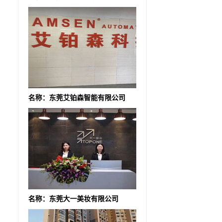
名称：东莞艾铂森智能有限公司
名称：东莞大一美妆有限公司