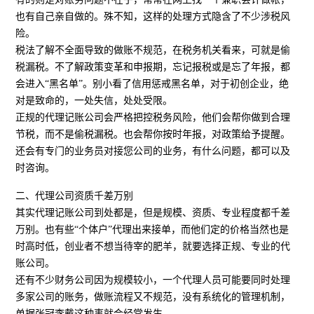
也有自己亲自做的。殊不知，这样的处理方式隐含了不少涉税风
险。
税法了解不全面导致的做账不规范，在税务机关看来，可就是偷
税漏税。不了解政策变革和申报期，忘记报税或是忘了年报，都
会进入“黑名单”。别小看了信用惩戒黑名单，对于初创企业，绝
对是致命的，一处失信，处处受限。
正规的代理记账公司会严格把控税务风险，他们会帮你做到合理
节税，而不是偷税漏税。也会帮你按时年报，对政策给予提醒。
还会有专门的业务员对接您公司的业务，有什么问题，都可以及
时咨询。
二、代理公司资质千差万别
其实代理记账公司到处都是，但是规模、资质、专业程度都千差
万别。也有些“个体户”代理出来接单，而他们定的价格当然也是
时高时低，创业者不想当待宰的肥羊，就要选择正规、专业的代
账公司。
还有不少财务公司因为规模较小，一个代理人员可能要同时处理
多家公司的账务，做账流程又不规范，没有系统化的管理机制，
单据张冠李戴这种事就会经常发生。