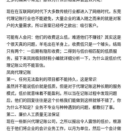
现在在互联网的时代下大多数传统行业都进入了网络时代，东莞
代理记账行业也不能避免，大量企业的涌入随之而来的就是对客
户的大量需求，所以答案已经呼之欲出：吸引客户。
可能有人会问：他们的收费这么低，难道他们不赚钱？其实这是
个很天真的问题，羊毛出在羊身上，收费低只是一个噱头，结局
只有两个：一后期有隐形收费；二得到与低价相匹配的低质服
务，接下来凤岗极刻财税小编就详细分析一下，为什么说低价代
理记账公司不能盲信。
凤岗代理记账
第一、任何无法盈利的项目都不能持久，这是常识
虽然并不能说低价就是低质，但是对于代理记账这种长期的服务
模式，低价就意味着不能盈利。所以当在记账过程中发现问题
后，他们的回复往往是这个价格我们能做到这样就够不错了，你
为什么不知足？业务不专业与种种遇到的问题，都敷衍了事。
第二、廉价人工质量无法保证
现在一些新兴代理记账公司，之所以报出令人震惊的低价，根源
在于他们将企业的会计业务工作，以月为单位，然后一个会计做