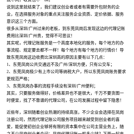
说到这里就结束了，我们建议创业者或者有需要外包财务的企
业，在选择服务对象的重点关注服务企业资质、定价依据、服务
意识这三个方面。
很多从深圳/广州过来的老板，到东莞凤岗后发现这边的代理记账
费用比深圳/广州贵，觉得不可思议！
其实呢，代理记账服务是一个高度本地化的服务，每个地方的办
事流程、规定要去都不一样！每个地方有每个地方的行情价！导
致东莞凤岗这边收费比深圳高的原因主要有以下几点：
1、东莞凤岗公共交通远不及广州/深圳方便，只有公交车；
2、东莞凤岗极少有上市公司等纳税大户，所以东莞凤岗账务要求
更规范严格；
3、东莞凤岗办事的流程手续没有深圳/广州便利；
其实，只要服务做得好，价格差异也不是很大，千万不要贪图一
时便宜，找了不靠谱的代理公司，在公司发展过程中留下隐患！
近些年，深圳随着创业热潮的持续高涨，不少企业会选择在凤岗
注册公司，然而代理记账公司服务项目越来越受到创业者的喜
爱，能促使初创企业够将有限的资本集中在公司主营业务上，随
之不少凤岗创业者会问：凤岗代理记账一般多少钱？下面一起来