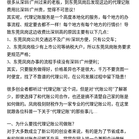
很多从深圳/广州过来的老板，到东莞凤岗后发现这边的代理记账
费用比深圳/广州贵，觉得不可思议！
其实呢，代理记账服务是一个高度本地化的服务，每个地方的办
事流程、规定要去都不一样！每个地方有每个地方的行情价！导
致东莞凤岗这边收费比深圳高的原因主要有以下几点：
1、东莞凤岗公共交通远不及广州/深圳方便，只有公交车；
2、东莞凤岗极少有上市公司等纳税大户，所以东莞凤岗账务要求
更规范严格；
3、东莞凤岗办事的流程手续没有深圳/广州便利；
其实，只要服务做得好，价格差异也不是很大，千万不要贪图一
时便宜，找了不靠谱的代理公司，在公司发展过程中留下隐患！
很多创业者都听过“代理记账”这个词，但是对“代账公司”了解甚
少，即使选择了和代账公司合作，也还是搞不清楚自己家的账是
如何做的。凤岗极刻财税作为一家专业的代理记账公司，在这里
就跟各位科普一下关于“代理记账”的那些事儿…
一、为什么要找代理记账公司做账？
对于大多数成立了新公司的创业者来说，有的是为了节省成本，
有的则是对账务问题不在乎，常常在网上找一个兼职会计做帐，