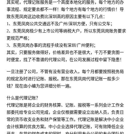
其实呢，代理记账服务是一个高度本地化的服务，每个地方的办
事流程、规定要去都不一样！每个地方有每个地方的行情价！导
致东莞凤岗这边收费比深圳高的原因主要有以下几点：
1、东莞凤岗公共交通远不及广州/深圳方便，只有公交车；
2、东莞凤岗极少有上市公司等纳税大户，所以东莞凤岗账务要求
更规范严格；
3、东莞凤岗办事的流程手续没有深圳/广州便利；
其实，只要服务做得好，价格差异也不是很大，千万不要贪图一
时便宜，找了不靠谱的代理公司，在公司发展过程中留下隐患！
一旦注册了公司，不管有没有营业收入，每个月都要按照税务局
的规定及时进行记账、报税。那在东莞凤岗代理记账一般多少
钱？现在由小编为您详细分析一遍。
什么是代理记账？
代理记账是将企业的财务核算、记账、报税等一系列会计工作全
部委托给专业公司完成，企业仅根据需要设立出纳人员，负责日
常的货币收支业务和财产保管等工作。代理记账是解决中小企业
会计核算的优良方案。中小企业选择代理记账，可有效降低企业
开支，在节约财务成本的同时，充分利用专业公司的专业团队的