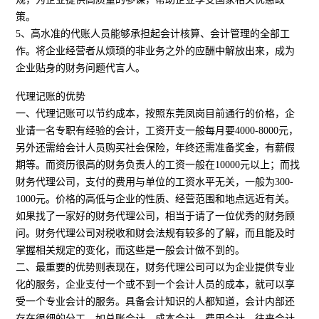
策。
5、高水准的代账人员能够承担起会计核算、会计管理的全部工
作。将企业经营者从烦琐的非业务之外的应酬中解放出来，成为
企业贴身的财务问题代言人。
代理记账的优势
一、代理记账可以节约成本，按照东莞凤岗目前通行的价格，企
业请一名专职有经验的会计，工资开支一般每月要4000-8000元，
另外还需给会计人员购买社会保险，年终还需准备奖金，有薪假
期等。而资历很高的财务负责人的工资一般在10000元以上；而找
财务代理公司，支付的费用与单位的工资水平无关，一般为300-
1000元。价格的高低与企业的性质、经营范围和地点远近有关。
如果找了一家好的财务代理公司，相当于请了一位优秀的财务顾
问。财务代理公司对税收和财会法规有较多的了解，而且能及时
掌握相关规定的变化，而这些是一般会计做不到的。
二、最重要的优势则表现在，财务代理公司可以为企业提供专业
化的服务，企业支付一个或不到一个会计人员的成本，就可以享
受一个专业会计的服务。具备会计知识的人都知道，会计内部还
存在很细的分工，如总账会计、成本会计、费用会计、往来会计