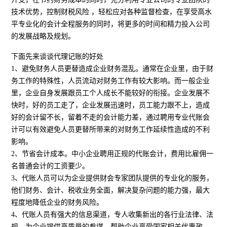
技术优势，控制财税风险 ，轻松应对各种监督检查，在享受高水
平专业化的会计全程服务的同时，将更多的时间和精力投入公司
的发展战略及规划。
下面先来谈谈代理记账的好处
1、避免财务人员更替造成企业财务混乱。通常在企业里，由于财
务工作的特殊性，人员流动对财务工作有较大影响。而一般企业
里，企业自身发展跟员工个人成长不能较好的衔接。企业发展不
快时，好的员工走了，企业发展迅速时，员工能力跟不上，造成
好的会计留不长，留着不走的会计能力差，通过聘用专业代账会
计可以有效避免人员更替所带来的对财务工作延续性造成的不利
影响。
2、节省会计成本。中小企业聘用正规的代账会计，费用比雇佣一
名普通会计的工资要少。
3、代账人员可以为企业提供财会专家团队提供的专业化的服务，
他们财务、会计、税收业务全面，解决复杂问题的能力强，最大
程度地降低企业的财务风险。
4、代账人员有强大的信息渠道，专人收集新出的各行业法律、法
规，为企业提供高质量的参谋，帮助企业享受国家相关优惠政