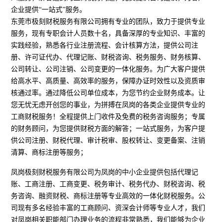
企业提供“一站式”服务。
东莞市极刻财税服务有限公司拥有专业的团队，致力于提供专业
服务，现有专职会计人员数十名，具备深厚的专业知识、丰富的
实践经验，熟悉各行业注册流程、会计核算方法，提供公司注
册、许可证代办、代理记账、财税咨询、税务服务、财务核算、
公司转让、公司注销、公司变更的一体化服务。为广大客户提供
给高水平、高质量、高效率的服务，保障办证时效性以及资质审
核通过率。通过降低公司单位成本，为您节约企业财务成本。让
您无忧无虑开创您的事业，为拼搏在凤岗的各类企业提供专业的
工商财税服务！全程提供上门收件及免费的税务咨询服务；专属
的财务顾问，为您提供财税方面的解答；一站式服务，为客户提
供公司注册、财税代理、审计税审、股权转让、变更备案、注销
清算、商标注册等服务；
凤岗极刻财税服务有限公司为凤岗的中小企业提供包括代理记
账、工商注册、工商变更、税务审计、税务代办、财税咨询、税
务咨询、融资财税、商标注册等专业高效的一体化财税服务。公
司现有多名经验丰富的工商顾问、资深会计师等专业人才，我们
对凤岗相关职能部门办理业务的流程非常熟悉，我们能够为企业