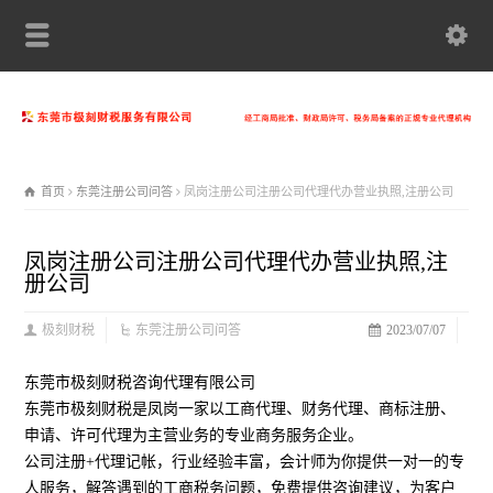
首页
东莞注册公司问答
凤岗注册公司注册公司代理代办营业执照,注册公司
凤岗注册公司注册公司代理代办营业执照,注
册公司
极刻财税
东莞注册公司问答
2023/07/07
东莞市极刻财税咨询代理有限公司
东莞市极刻财税是凤岗一家以工商代理、财务代理、商标注册、
申请、许可代理为主营业务的专业商务服务企业。
公司注册+代理记帐，行业经验丰富，会计师为你提供一对一的专
人服务，解答遇到的工商税务问题，免费提供咨询建议，为客户