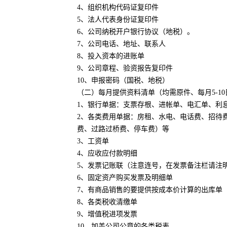
4、组织机构代码证复印件
5、法人代表身份证复印件
6、公司纳税开户银行协议（地税）。
7、公司电话、地址、联系人
8、投入资本的进账单
9、公司章程、验资报告复印件
10、申报密码（国税、地税）
（二）每月提供资料清单（均需原件、每月5-1
1、银行单据：支票存根、进帐单、电汇单、利
2、各类费用单据：房租、水电、电话费、招待
费、过路过桥费、停车费）等
3、工资单
4、应收应付款明细
5、发票记账联（注意连号，在发票备注栏请注
6、固定资产购买发票及明细单
7、有商品销售的要提供按成本价计算的出库单
8、各类税收清缴单
9、增值税进项发票
10、加盖公司公章的各类税表