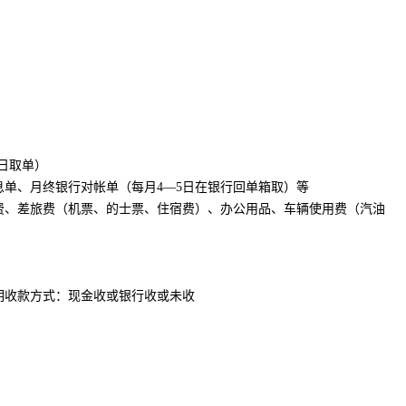
0日取单）
息单、月终银行对帐单（每月4—5日在银行回单箱取）等
费、差旅费（机票、的士票、住宿费）、办公用品、车辆使用费（汽油
明收款方式：现金收或银行收或未收