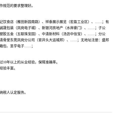
作规范的要求整理好。
记饮食店（雁田新园南路）、祥泰展示展览（宏盈工业区）、……；有
诚晟包装（凤岗电子城）、新银河房地产（水岸豪门）、……；子公
塑胶五金（五联珠宝园）、中清新材料（汤沥中信宝）、……；分公
清骨堂东莞凤岗分公司（官井头大运城邦）、……；无地址注册：盛邦
箱包、圣亨电子……；
过10年以上的从业经验，保障准确率。
经验丰富。
纳税人认定服务。