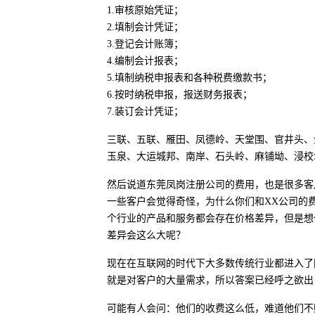
1.审核原始凭证；
2.填制会计凭证；
3.登记会计账簿；
4.编制会计报表；
5.填制纳税申报表和各种税费缴款书；
6.按时纳税申报，报送财务报表；
7.装订会计凭证；
三联、五联、雁田、凤德岭、天堂围、官井头、
玉泉、大运城邦、南岸、石头岭、麻铺坳、浸校
然后说道东莞凤岗注册公司的费用，也是很多客
一些客户会觉得奇怪，为什么你们和XX公司的
个行业的产品和服务都会存在价格差异，但是想
差异会这么大呢？
现在在互联网的时代下大多数传统行业都进入了
就是对客户的大量需求，所以答案已经呼之欲出
可能有人会问：他们的收费这么低，难道他们不