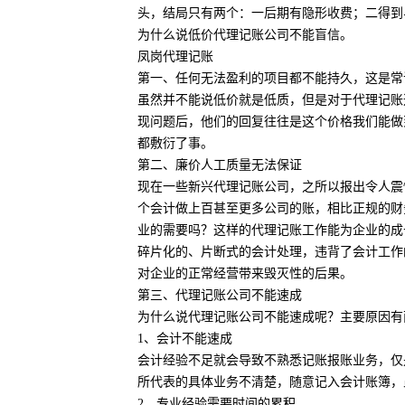
头，结局只有两个：一后期有隐形收费；二得到
为什么说低价代理记账公司不能盲信。
凤岗代理记账
第一、任何无法盈利的项目都不能持久，这是常
虽然并不能说低价就是低质，但是对于代理记账
现问题后，他们的回复往往是这个价格我们能做
都敷衍了事。
第二、廉价人工质量无法保证
现在一些新兴代理记账公司，之所以报出令人震
个会计做上百甚至更多公司的账，相比正规的财
业的需要吗？这样的代理记账工作能为企业的成
碎片化的、片断式的会计处理，违背了会计工作
对企业的正常经营带来毁灭性的后果。
第三、代理记账公司不能速成
为什么说代理记账公司不能速成呢？主要原因有
1、会计不能速成
会计经验不足就会导致不熟悉记账报账业务，仅
所代表的具体业务不清楚，随意记入会计账簿，
2、专业经验需要时间的累积