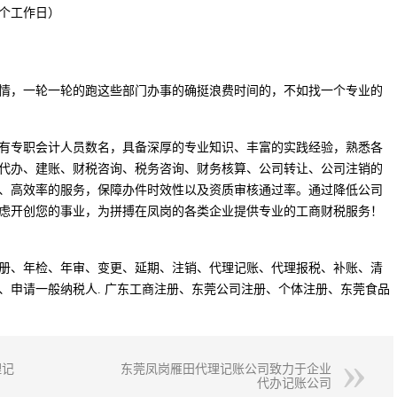
1个工作日）
情，一轮一轮的跑这些部门办事的确挺浪费时间的，不如找一个专业的
有专职会计人员数名，具备深厚的专业知识、丰富的实践经验，熟悉各
代办、建账、财税咨询、税务咨询、财务核算、公司转让、公司注销的
、高效率的服务，保障办件时效性以及资质审核通过率。通过降低公司
虑开创您的事业，为拼搏在凤岗的各类企业提供专业的工商财税服务！
册、年检、年审、变更、延期、注销、代理记账、代理报税、补账、清
、申请一般纳税人. 广东工商注册、东莞公司注册、个体注册、东莞食品
理记
东莞凤岗雁田代理记账公司致力于企业
代办记账公司