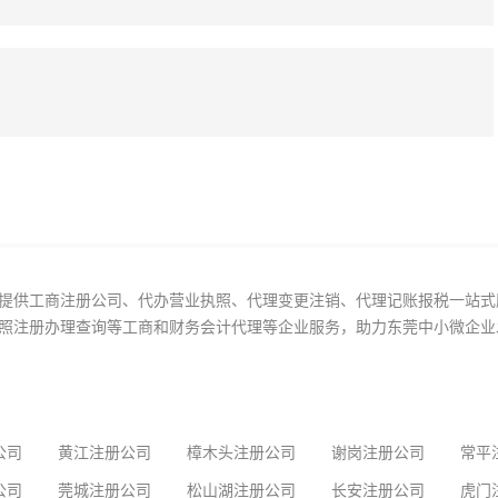
提供工商注册公司、代办营业执照、代理变更注销、代理记账报税一站式
照注册办理查询等工商和财务会计代理等企业服务，助力东莞中小微企业
公司
黄江注册公司
樟木头注册公司
谢岗注册公司
常平
公司
莞城注册公司
松山湖注册公司
长安注册公司
虎门