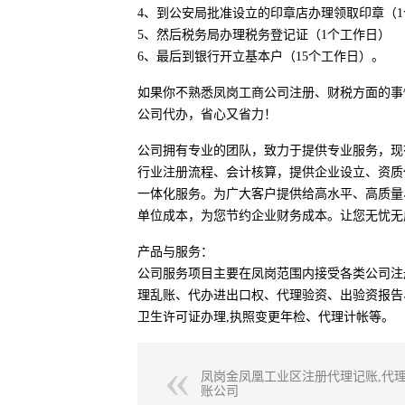
4、到公安局批准设立的印章店办理领取印章（
5、然后税务局办理税务登记证（1个工作日）
6、最后到银行开立基本户（15个工作日）。
如果你不熟悉凤岗工商公司注册、财税方面的事
公司代办，省心又省力！
公司拥有专业的团队，致力于提供专业服务，现
行业注册流程、会计核算，提供企业设立、资质
一体化服务。为广大客户提供给高水平、高质量
单位成本，为您节约企业财务成本。让您无忧无
产品与服务：
公司服务项目主要在凤岗范围内接受各类公司注
理乱账、代办进出口权、代理验资、出验资报告
卫生许可证办理,执照变更年检、代理计帐等。
凤岗金凤凰工业区注册代理记账,代
账公司