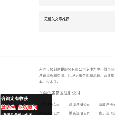
无相关文章推荐
东莞市极刻财税服务有限公司专注为中小微企业
注销流程和费用、代理记账费用和流程、营业执
溪、樟木头、......
东莞的各镇区注册公司
凤岗注册公司
清溪注册公司
塘厦注册
大朗注册公司
横沥注册公司
寮步注册