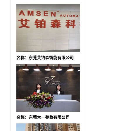
名称：东莞艾铂森智能有限公司
名称：东莞大一美妆有限公司