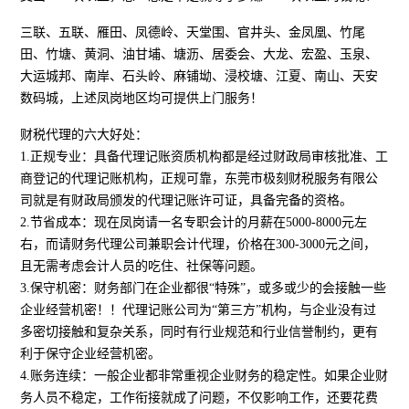
三联、五联、雁田、凤德岭、天堂围、官井头、金凤凰、竹尾
田、竹塘、黄洞、油甘埔、塘沥、居委会、大龙、宏盈、玉泉、
大运城邦、南岸、石头岭、麻铺坳、浸校塘、江夏、南山、天安
数码城，上述凤岗地区均可提供上门服务！
财税代理的六大好处：
1.正规专业：具备代理记账资质机构都是经过财政局审核批准、工
商登记的代理记账机构，正规可靠，东莞市极刻财税服务有限公
司就是有财政局颁发的代理记账许可证，具备完备的资格。
2.节省成本：现在凤岗请一名专职会计的月薪在5000-8000元左
右，而请财务代理公司兼职会计代理，价格在300-3000元之间，
且无需考虑会计人员的吃住、社保等问题。
3.保守机密：财务部门在企业都很“特殊”，或多或少的会接触一些
企业经营机密！！代理记账公司为“第三方”机构，与企业没有过
多密切接触和复杂关系，同时有行业规范和行业信誉制约，更有
利于保守企业经营机密。
4.账务连续：一般企业都非常重视企业财务的稳定性。如果企业财
务人员不稳定，工作衔接就成了问题，不仅影响工作，还要花费