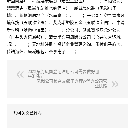
新园南路）、祥泰展示展览（宏盈工业区）、……；有限公司：
慧慧酒店（凤岗车站维也纳酒店）、威诚晟包装（凤岗电子
城）、新银河房地产（水岸豪门）、……；子公司：空气管家环
境科技（五联珠宝园）、艾克斯塑胶五金（五联珠宝园）、中清
新材料（汤沥中信宝）、……；分公司：创意智能东莞分公司
（官井头大运城邦）、清骨堂东莞凤岗分公司（官井头大运城
邦）、……；无地址注册：盛邦企业管理咨询、乐付电子商务、
佳皓海绵、唐域箱包、圣亨电子……；
2023东莞凤岗登记注册公司需要做好哪
些准备?
凤岗公司核名去哪里办理?-代办公司营
业执照
无相关文章推荐