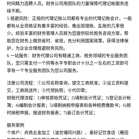
时间精力选聘人员。财务公司用团队的力量保障代理记帐服务连
续不断。
5.规避风险：正规的代理记账公司都有专业的代理记账会计，一般
都有从业资格证有着丰富的经验，像出现错账、乱账的几率很
少。经验丰富的财务管理人员將为您提供较优税务咨询方案，帮
助您在财务上做到省时、省钱，充分利用国家政策，获得法律保
护，为企业合理规避财务风险。
6.一站服务：财务代理公司有精通工商、税务领域的专业服务团
队，您只需支付一个同等水平专职会计十分之一左右的工资即可
享有一个专业服务团队为您公司服务。
注册公司流程：①公司名称查询，提交工商核准；②设立资料提
交，工商局送件；③代领执照；④代印章；
财税代理流程：1)审核原始凭证；2)填制会计凭证；3)登记会计帐
簿；4)编制会计报表；5)填制纳税申报表和各种税费缴款书；6)按
时纳税申报，报送财务报表；7)装订会计凭证；
服务案例
个体户：舟扬五金加工（油甘埔同兴路）、泰好记饮食店（雁田