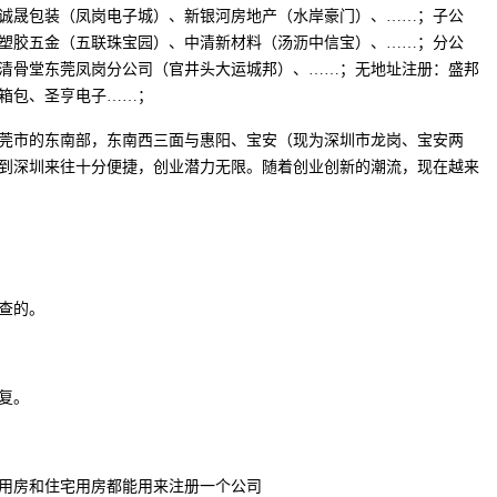
诚晟包装（凤岗电子城）、新银河房地产（水岸豪门）、……；子公
塑胶五金（五联珠宝园）、中清新材料（汤沥中信宝）、……；分公
清骨堂东莞凤岗分公司（官井头大运城邦）、……；无地址注册：盛邦
箱包、圣亨电子……；
莞市的东南部，东南西三面与惠阳、宝安（现为深圳市龙岗、宝安两
到深圳来往十分便捷，创业潜力无限。随着创业创新的潮流，现在越来
查的。
复。
用房和住宅用房都能用来注册一个公司