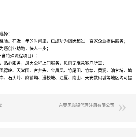
选择：
经验。在近一年的时间里，已成功为凤岗超过一百家企业提供服务；
为您创业助跑，快人一步；
不含特殊流程项目）；
，贴心服务，凤岗全程上门服务，风雨无阻急客户所需；
凤德岭、天堂围、官井头、金凤凰、竹尾田、竹塘、黄洞、油甘埔、塘
岸、石头岭、麻铺坳、浸校塘、江夏、南山、天安数码城等地区均可提
代
东莞凤岗镇代理注册有限公司