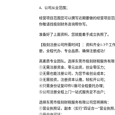
4、公司从业范围；
经营项目范围您可以撰写近期要做的经营项目范
你敬请找极刻财务咨询帮你写。
准备好了上面资料，您就能着手成立执照了。
【极刻注册公司所需时间】：资料齐全1-3个
册，全程代办、专业品质、确保注册成功！
高素质专业团队。选择东莞市极刻财税服务有限
①无需注册资金、零元出资，创业零压力；
②无需也能注册公司，为您节省创业成本；
③无需验资，注册资本认缴，轻松开公司；
④只需身份证复印件U盾可全程委托办理；
⑤公司注册全程上门一站式服务足不出户；
选择东莞市极刻财税服务有限公司您将拥有：
①营业执照证，副本（实行“四证合一”营业执
②开户许可证；