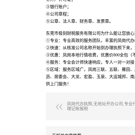
③银行账户；
④公司章程；
⑤公章、法人章、财务章、发票章。
东莞市极刻财税服务有限公司为什么能让您放心
①专业：专业高效的服务团队，丰富的凤岗代办
②快速：从核准公司名称开始到办理执照下来，
③优惠：凤岗本地行情收费，优惠价800全包（
④服务：专业会计师快速响应，专人一对一对接
⑤区域：服务区域广，凤岗三联、五联、雁田、
沥、居委会、大龙、宏盈、玉泉、大运城邦、南
供上门服务！
凤岗代办执照,无地址开办公司,专业
理记账报税