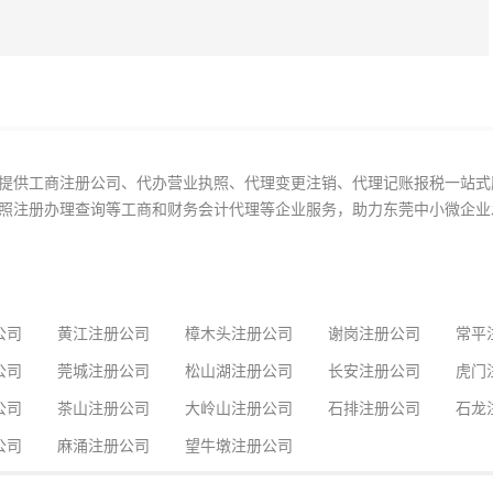
提供工商注册公司、代办营业执照、代理变更注销、代理记账报税一站式
照注册办理查询等工商和财务会计代理等企业服务，助力东莞中小微企业
公司
黄江注册公司
樟木头注册公司
谢岗注册公司
常平
公司
莞城注册公司
松山湖注册公司
长安注册公司
虎门
公司
茶山注册公司
大岭山注册公司
石排注册公司
石龙
公司
麻涌注册公司
望牛墩注册公司