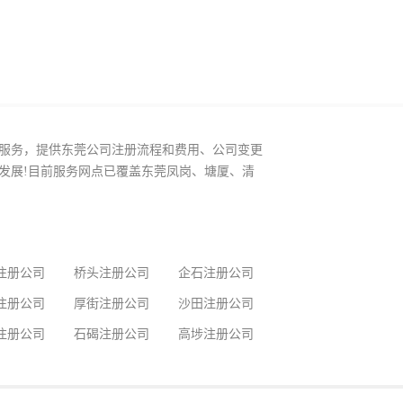
服务，提供东莞公司注册流程和费用、公司变更
发展!目前服务网点已覆盖东莞凤岗、塘厦、清
注册公司
桥头注册公司
企石注册公司
注册公司
厚街注册公司
沙田注册公司
注册公司
石碣注册公司
高埗注册公司