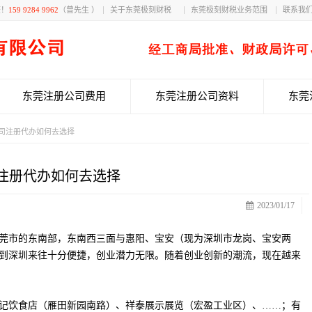
获！
159 9284 9962
（曾先生 ）
关于东莞极刻财税
东莞极刻财税业务范围
联系我
东莞注册公司费用
东莞注册公司资料
东莞
司注册代办如何去选择
注册代办如何去选择
2023/01/17
莞市的东南部，东南西三面与惠阳、宝安（现为深圳市龙岗、宝安两
到深圳来往十分便捷，创业潜力无限。随着创业创新的潮流，现在越来
记饮食店（雁田新园南路）、祥泰展示展览（宏盈工业区）、……；有