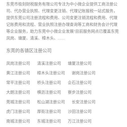
东莞市极刻财税服务有限公司专注为中小微企业提供工商注册公
司、代办营业执照、代理变更注销、代理记账报税一站式服务，
提供东莞公司注册流程和费用、公司变更注销流程和费用、代理
记账费用和流程、营业执照注册办理查询等工商和财务会计代理
等企业服务，助力东莞中小微企业发展!目前服务网点已覆盖东莞
凤岗、塘厦、清溪、樟木头、......
东莞的各镇区注册公司
凤岗注册公司
清溪注册公司
塘厦注册公司
黄江注册公司
樟木头注册公司
谢岗注册公司
常平注册公司
桥头注册公司
企石注册公司
大朗注册公司
横沥注册公司
寮步注册公司
莞城注册公司
松山湖注册公司
长安注册公司
虎门注册公司
厚街注册公司
沙田注册公司
南城注册公司
东城注册公司
万江注册公司