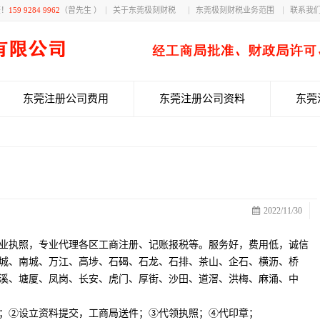
获！
159 9284 9962
（曾先生 ）
关于东莞极刻财税
东莞极刻财税业务范围
联系我
东莞注册公司费用
东莞注册公司资料
东莞
2022/11/30
业执照，专业代理各区工商注册、记账报税等。服务好，费用低，诚信
城、南城、万江、高埗、石碣、石龙、石排、茶山、企石、横沥、桥
溪、塘厦、凤岗、长安、虎门、厚街、沙田、道滘、洪梅、麻涌、中
；②设立资料提交，工商局送件；③代领执照；④代印章；