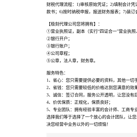
财税代理流程：1)审核原始凭证；2)填制会计凭
款书；6)按时纳税申报，报送财务报表；7)装订
【极刻代理公司您将拥有】：
①营业执照证，副本（实行“四证合一”营业执
②银行开户；
③银行账户；
④公司章程；
⑤公章，法人章，财务章。
服务特色：
1、省心：您只需要提供必要的资料，其他一切
2、省钱：您只需要较低的价格达到您满意的效
3、诚信：签订合同，服务公开透明，让您没有
4、价优保质：正规化，保质良好；
5、专业团队：拥有经验丰富的会计师、工商专
选择我们等于选择了一个放心的会计团队，让您
决您经营中业务以外的一切烦恼！