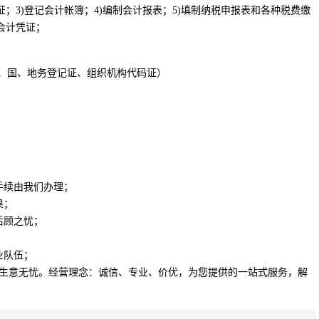
证；3)登记会计帐簿；4)编制会计报表；5)填制纳税申报表和各种税费缴
会计凭证；
照、国、地务登记证、组织机构代码证）
手续由我们办理；
果；
后顾之忧；
业队伍；
生意无忧。经营理念：诚信、专业、价优，为您提供的一站式服务，解