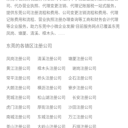
司、代办营业执照、代理变更注销、代理记账报税一站式服务，
提供东莞公司注册流程和费用、公司变更注销流程和费用、代理
记账费用和流程、营业执照注册办理查询等工商和财务会计代理
等企业服务，助力东莞中小微企业发展!目前服务网点已覆盖东莞
凤岗、塘厦、清溪、樟木头、......
东莞的各镇区注册公司
凤岗注册公司
清溪注册公司
塘厦注册公司
黄江注册公司
樟木头注册公司
谢岗注册公司
常平注册公司
桥头注册公司
企石注册公司
大朗注册公司
横沥注册公司
寮步注册公司
莞城注册公司
松山湖注册公司
长安注册公司
虎门注册公司
厚街注册公司
沙田注册公司
南城注册公司
东城注册公司
万江注册公司
茶山注册公司
大岭山注册公司
石排注册公司