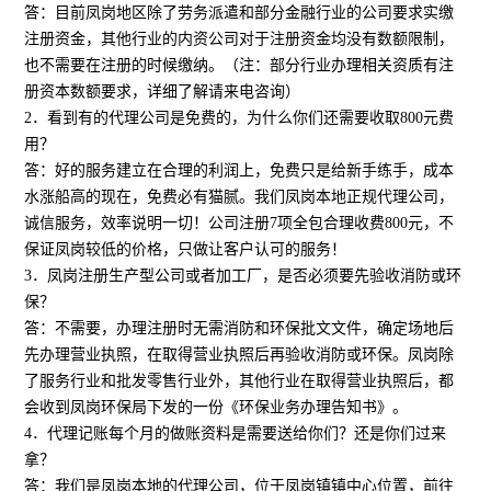
答：目前凤岗地区除了劳务派遣和部分金融行业的公司要求实缴
注册资金，其他行业的内资公司对于注册资金均没有数额限制，
也不需要在注册的时候缴纳。（注：部分行业办理相关资质有注
册资本数额要求，详细了解请来电咨询）
2．看到有的代理公司是免费的，为什么你们还需要收取800元费
用？
答：好的服务建立在合理的利润上，免费只是给新手练手，成本
水涨船高的现在，免费必有猫腻。我们凤岗本地正规代理公司，
诚信服务，效率说明一切！公司注册7项全包合理收费800元，不
保证凤岗较低的价格，只做让客户认可的服务！
3．凤岗注册生产型公司或者加工厂，是否必须要先验收消防或环
保？
答：不需要，办理注册时无需消防和环保批文文件，确定场地后
先办理营业执照，在取得营业执照后再验收消防或环保。凤岗除
了服务行业和批发零售行业外，其他行业在取得营业执照后，都
会收到凤岗环保局下发的一份《环保业务办理告知书》。
4．代理记账每个月的做账资料是需要送给你们？还是你们过来
拿？
答：我们是凤岗本地的代理公司，位于凤岗镇镇中心位置，前往